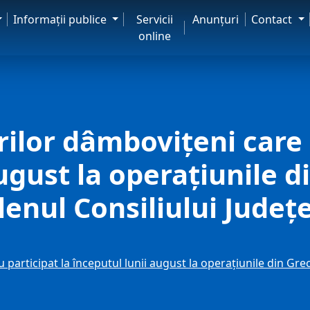
Informaţii publice
Servicii
Anunţuri
Contact
online
ilor dâmbovițeni care a
ugust la operațiunile d
lenul Consiliului Jude
participat la începutul lunii august la operațiunile din Grec