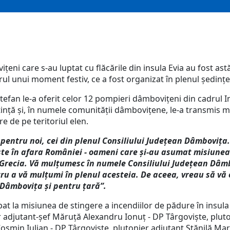
eni care s-au luptat cu flăcările din insula Evia au fost ast
ul unui moment festiv, ce a fost organizat în plenul ședințe
tefan le-a oferit celor 12 pompieri dâmbovițeni din cadrul I
nță și, în numele comunității dâmbovițene, le-a transmis mu
re de pe teritoriul elen.
pentru noi, cei din plenul Consiliului Județean Dâmbovița
te în afara României - oameni care și-au asumat misiunea
n Grecia. Vă mulțumesc în numele Consiliului Județean Dâmb
tru a vă mulțumi în plenul acesteia. De aceea, vreau să vă
 Dâmbovița și pentru țară”.
at la misiunea de stingere a incendiilor de pădure în insula 
 adjutant-șef Măruță Alexandru Ionuț - DP Târgoviște, pluto
Cosmin Iulian - DP Târgoviște, plutonier adjutant Stănilă Ma