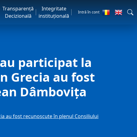
Transparență
Integritate
Intră în cont
Decizională
instituțională
u participat la
in Grecia au fost
țean Dâmbovița
ia au fost recunoscute în plenul Consiliului