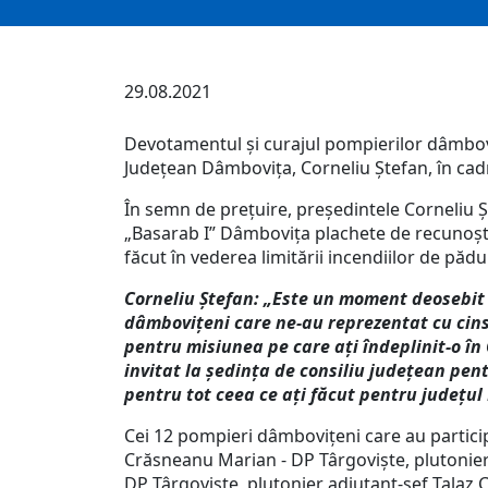
29.08.2021
Devotamentul și curajul pompierilor dâmboviț
Județean Dâmbovița, Corneliu Ștefan, în cadr
În semn de prețuire, președintele Corneliu Ș
„Basarab I” Dâmbovița plachete de recunoști
făcut în vederea limitării incendiilor de pădu
Corneliu Ștefan: „Este un moment deosebit 
dâmbovițeni care ne-au reprezentat cu cins
pentru misiunea pe care ați îndeplinit-o î
invitat la ședința de consiliu județean pen
pentru tot ceea ce ați făcut pentru județul
Cei 12 pompieri dâmbovițeni care au particip
Crăsneanu Marian - DP Târgoviște, plutonier
DP Târgoviște, plutonier adjutant-șef Talaz 