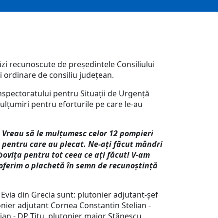
ăzi recunoscute de președintele Consiliului
i ordinare de consiliu județean.
nspectoratului pentru Situații de Urgență
lțumiri pentru eforturile pe care le-au
. Vreau să le mulțumesc celor 12 pompieri
 pentru care au plecat. Ne-ați făcut mândri
ovița pentru tot ceea ce ați făcut! V-am
 oferim o plachetă în semn de recunoștință
Evia din Grecia sunt: plutonier adjutant-șef
nier adjutant Cornea Constantin Stelian -
rian - DP Titu, plutonier major Stănescu