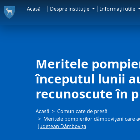
Acasă
Despre instituţie
Informaţii utile
Meritele pompier
începutul lunii a
recunoscute în p
Acasă
Comunicate de presă
Meritele pompierilor dâmbovițeni care au 
Județean Dâmbovița