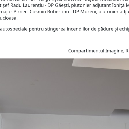
t șef Radu Laurențiu - DP Găești, plutonier adjutant Ioniță 
ajor Pirneci Cosmin Robertino - DP Moreni, plutonier adjut
ucioasa.
autospeciale pentru stingerea incendiilor de pădure şi echip
Compartimentul Imagine, Rel