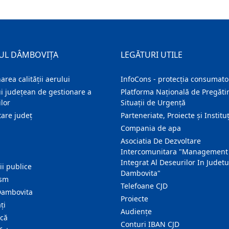
UL DÂMBOVIȚA
LEGĂTURI UTILE
area calității aerului
InfoCons - protecția consumator
i județean de gestionare a
Platforma Națională de Pregătir
lor
Situații de Urgență
are judeţ
Parteneriate, Proiecte și Instituț
Compania de apa
Asociatia De Dezvoltare
Intercomunitara "Management
Integrat Al Deseurilor In Judetu
ţii publice
Dambovita"
ism
Telefoane CJD
Dambovita
Proiecte
ţi
Audienţe
ică
Conturi IBAN CJD