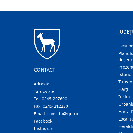
JUDEȚ
Gestion
Planulu
deșeuri
Prezent
CONTACT
Istoric
Turism
Adresă:
Hărţi
Targoviste
Institu
Tel:
0245-207600
Urban
Fax:
0245-212230
Harta 
Email:
consjdb@cjd.ro
Localita
Facebook
Herald
Instagram