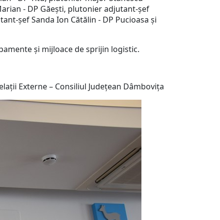
Marian - DP Găești, plutonier adjutant-șef
ant-șef Sanda Ion Cătălin - DP Pucioasa și
amente şi mijloace de sprijin logistic.
ații Externe – Consiliul Județean Dâmbovița