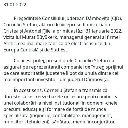
31.01.2022
Președintele Consiliului Județean Dâmbovița (CJD),
Corneliu Ștefan, alături de vicepreședinții Luciana
Cristea și Antonel Jîjîie, a primit astăzi, 31 ianuarie 2022,
vizita lui Murat Büyükerk, managerul general al firmei
Arctic, cea mai mare fabrică de electrocasnice din
Europa Centrală și de Sud-Est.
Cu acest prilej, președintele Corneliu Ștefan i-a
asigurat pe reprezentanții companiei de întreg sprijinul
pe care autoritățile județene îl pot da unuia dintre cei
mai importanți investitori din județul Dâmbovița.
În acest sens, Corneliu Ștefan a transmis că
dorește să se creeze bazele necesare pentru inițierea
unei colaborări la nivel instituțional, în domenii-cheie
precum: educație și formare de forță de muncă
specializată (inginerie, contabilitate, management,
muncitori, tehnicieni), sănătate, mediu înconjurător.