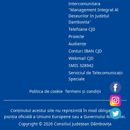
Intercomunitara
"Management Integrat Al
Deseurilor In Judetul
Dambovita"
Telefoane CJD
Proiecte
Audienţe
Conturi IBAN CJD
Webmail CJD
SMIS 328942
Serviciul de Telecomunicații
Speciale
Politica de cookie
Termeni și condiții
Conţinutul acestui site nu reprezintă în mod obligatoriu
poziţia oficială a Uniunii Europene sau a Guvernului României.
Copyright ©
2026
Consiliul Judeţean Dâmboviţa