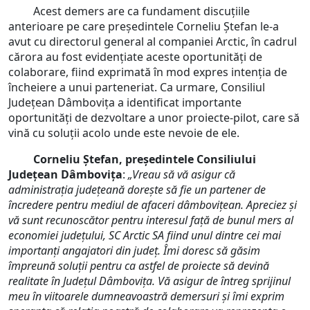
Acest demers are ca fundament discuțiile
anterioare pe care președintele Corneliu Ștefan le-a
avut cu directorul general al companiei Arctic, în cadrul
cărora au fost evidenţiate aceste oportunităţi de
colaborare, fiind exprimată în mod expres intenţia de
încheiere a unui parteneriat. Ca urmare, Consiliul
Județean Dâmbovița a identificat importante
oportunităţi de dezvoltare a unor proiecte-pilot, care să
vină cu soluții acolo unde este nevoie de ele.
Corneliu Ștefan, președintele Consiliului
Județean Dâmbovița
:
„Vreau să vă asigur că
administrația județeană dorește să fie un partener de
încredere pentru mediul de afaceri dâmbovițean. Apreciez și
vă sunt recunoscător pentru interesul față de bunul mers al
economiei județului, SC Arctic SA fiind unul dintre cei mai
importanți angajatori din județ. Îmi doresc să găsim
împreună soluții pentru ca astfel de proiecte să devină
realitate în Județul Dâmbovița.
Vă asigur de întreg sprijinul
meu în viitoarele dumneavoastră demersuri şi îmi exprim