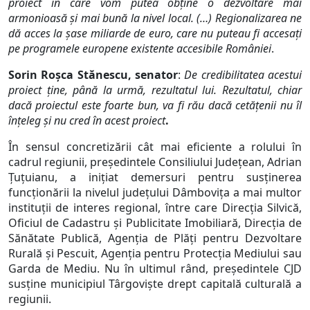
proiect în care vom putea obţine o dezvoltare mai
armonioasă şi mai bună la nivel local. (…) Regionalizarea ne
dă acces la şase miliarde de euro, care nu puteau fi accesaţi
pe programele europene existente accesibile României
.
Sorin Roşca Stănescu, senator
:
De credibilitatea acestui
proiect ţine, până la urmă, rezultatul lui. Rezultatul, chiar
dacă proiectul este foarte bun, va fi rău dacă cetăţenii nu îl
înţeleg şi nu cred în acest proiect
.
În sensul concretizării cât mai eficiente a rolului în
cadrul regiunii, preşedintele Consiliului Judeţean, Adrian
Ţuţuianu, a iniţiat demersuri pentru susţinerea
funcţionării la nivelul judeţului Dâmboviţa a mai multor
instituţii de interes regional, între care Direcţia Silvică,
Oficiul de Cadastru şi Publicitate Imobiliară, Direcţia de
Sănătate Publică, Agenţia de Plăţi pentru Dezvoltare
Rurală şi Pescuit, Agenţia pentru Protecţia Mediului sau
Garda de Mediu. Nu în ultimul rând, preşedintele CJD
susţine municipiul Târgovişte drept capitală culturală a
regiunii.