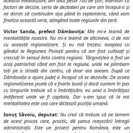
această mediatizare, am avut peste 700 de știri, interviuri cu
factori de decizie, seria de dezbateri pe care am început-o și
ne dorim să continuăm așa până în septembrie, când vom
finaliza această serie, atingând toate regiunile din țară
.
Victor Sanda, prefect Dâmbovița
:
Mie mi-e teamă de
mentalităţile noastre. Nu mi-e teamă de altcineva, ci de noi
cu această regionalizare. Şi eu mă trezesc noaptea cu
gândul la Regiunea Ploieşti pentru că am fost cultivaţi şi
crescuţi în sensul ăsta contra regiunii. Târgoviştea a fost un
oraş patriarhal când am fost la regiune, unde ne plimbam
toţi pe o stradă din centru, că doar aia aveam. După ce
Dâmboviţa a ajuns judeţ a început să se dezvolte. De aceea
regionalizarea poate că e foarte bună şi dacă suntem în pas
cu timpurile trebuie să o îmbrăţişăm, eu unul o îmbrăţişez
indiferent unde va fi capitala. Dar v-am spus că la noi
mentalitatea este cea care dictează poziţia umană
.
Ionuț Săvoiu, deputat
:
Nu cred că trebuie să ne temem
de acest proces care, practic, dă şansa reaşezării întregii
administraţii. Este un proiect pentru România, este un