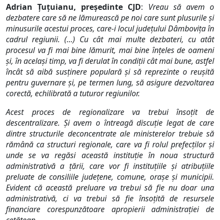
Adrian Țuțuianu, președinte CJD
:
Vreau să avem o
dezbatere care să ne lămurească pe noi care sunt plusurile și
minusurile acestui proces, care-i locul județului Dâmbovița în
cadrul regiunii. (...) Cu cât mai multe dezbateri, cu atât
procesul va fi mai bine lămurit, mai bine înțeles de oameni
și, în același timp, va fi derulat în condiții cât mai bune, astfel
încât să aibă susținere populară și să reprezinte o reușită
pentru guvernare și, pe termen lung, să asigure dezvoltarea
corectă, echilibrată a tuturor regiunilor.
Acest proces de regionalizare va trebui însoțit de
descentralizare. Și avem o întreagă discuție legat de care
dintre structurile deconcentrate ale ministerelor trebuie să
rămână ca structuri regionale, care va fi rolul prefecților și
unde se va regăsi această instituție în noua structură
administrativă a țării, care vor fi instituțiile și atribuțiile
preluate de consiliile județene, comune, orașe și municipii.
Evident că această preluare va trebui să fie nu doar una
administrativă, ci va trebui să fie însoțită de resursele
financiare corespunzătoare apropierii administrației de