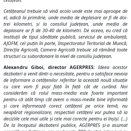
cetățean.
Cetăţeanul trebuie să vină acolo unde este mai aproape de
el, adică la primărie, unde media de deplasare ar fi de doi-
trei kilometri, şi la consiliul judeţean, unde media de
deplasare ar fi de 30-40 de kilometri. De aceea, eu cred că
instituţii de tipul sănătate publică, serviciul de ambulanţă,
AJOFM, cel puţin în parte, Inspectoratul Teritorial de Muncă,
Direcţia Agricolă, Camera Agricolă trebuie să rămână toate
structuri cu subordonare la nivel de consiliu judeţean.
Alexandru Giboi, director AGERPRES
:
Ideea acestor
dezbateri a venit dintr-o necesitate, pentru a satisface nevoia
de informare a cetăţenilor referitor la această nouă situaţie
cu care vom fi puşi faţă în faţă cât de curând. Noi
considerăm că rolul mass-media este foarte important
pentru că atât timp cât avem o mass-medie bine informată
şi care informează corect cetăţenii pe orice temă, nu
neapărat regionalizare, respectivii cetăţeni vor putea să ia
deciziile cele mai utile şi cele mai corecte pentru ei înșiși. (...)
De la începutul dezbaterii publice, AGERPRES și-a asumat