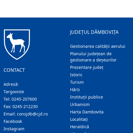
JUDEȚUL DÂMBOVIȚA
Gestionarea calității aerului
Planului județean de
gestionare a deșeurilor
Prezentare judeţ
CONTACT
Istoric
Turism
Adresă:
Hărţi
Targoviste
Instituţii publice
Tel:
0245-207600
Urbanism
Fax:
0245-212230
Harta Dambovita
Email:
consjdb@cjd.ro
Localitaţi
Facebook
Heraldică
Instagram