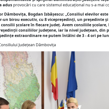
 a adus
provocări cu care sistemul educațional nu s-a mai c
or Dâmbovița, Bogdan Isbășescu: „Consiliul elevilor este 
r-un birou executiv, cu 8 vicepreședinți, un președinte și 
 consilii școlare în fiecare județ. Avem consiliile școlare
eședinții consiliilor județene, iar la nivel județean, din 
 ședințe extraordinare ne putem întâlni de 3 - 4 ori pe lun
Consiliului Județean Dâmbovița