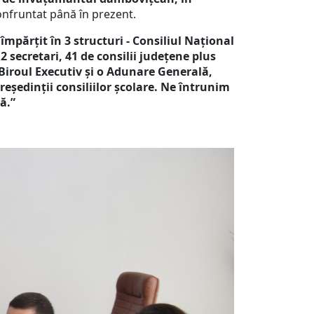
onfruntat până în prezent.
împărțit în 3 structuri - Consiliul Național
2 secretari, 41 de consilii județene plus
, Biroul Executiv și o Adunare Generală,
președinții consiliilor școlare. Ne întrunim
ă.”