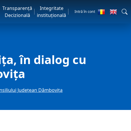
Transparență
Integritate
Intră în cont
Decizională
instituțională
ța, în dialog cu
ovița
onsiliului Județean Dâmbovița