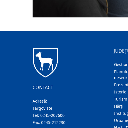
JUDEȚ
Gestion
Planulu
deșeuri
Prezent
CONTACT
Istoric
Turism
Adresă:
Hărţi
Targoviste
Institu
Tel:
0245-207600
Urban
Fax:
0245-212230
Harta 