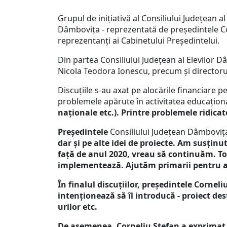
Grupul de inițiativă al Consiliului Județean a
Dâmbovița - reprezentată de președintele Cor
reprezentanți ai Cabinetului Președintelui.
Din partea Consiliului Județean al Elevilor 
Nicola Teodora Ionescu, precum și director
Discuțiile s-au axat pe alocările financiare
problemele apărute în activitatea educaționa
naționale etc.). Printre problemele ridica
Președintele
Consiliului Județean Dâmbovița
dar și pe alte idei de proiecte. Am susțin
față de anul 2020, vreau să continuăm. Tot
implementează. Ajutăm primarii pentru a 
În finalul discuțiilor, președintele Cornel
intenționează să îl introducă - proiect dest
urilor etc.
De asemenea, Corneliu Ștefan a exprimat d