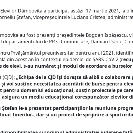
l Elevilor Dâmbovița a participat astăzi, 17 martie 2021, la o
neliu Ștefan, vicepreședintele Luciana Cristea, administrato
Dâmbovița au fost prezenți președintele Bogdan Isbășescu, v
ul departamentului de PR și Comunicare, Damian Dănuț Con
 pentru învățământul preuniversitar pentru anul 2021, identif
lă din acest an în contextul epidemiei de SARS-CoV-2 (
recup
te de elevi, s-au numărat și modul de acordare a burselor 
 (CJD)
: „Echipa de la CJD își dorește să aibă o colaborare 
ut și voi susține necesitatea acordării de burse pentru el
 pentru domeniul educațional, susțin proiectele pe care 
asigura un mediu educațional corespunzător elevilor din
iu Ștefan le-a prezentat participanților la reuniune prog
inat tinerilor-, dar și un proiect de sprijinire a sporturi
isponibilitatea și sprijinul administrației județene fa