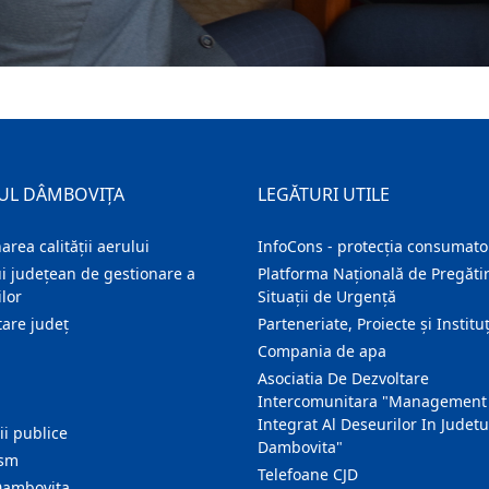
UL DÂMBOVIȚA
LEGĂTURI UTILE
area calității aerului
InfoCons - protecția consumator
i județean de gestionare a
Platforma Națională de Pregătir
lor
Situații de Urgență
are judeţ
Parteneriate, Proiecte și Instituț
Compania de apa
Asociatia De Dezvoltare
Intercomunitara "Management
Integrat Al Deseurilor In Judetu
ţii publice
Dambovita"
ism
Telefoane CJD
Dambovita