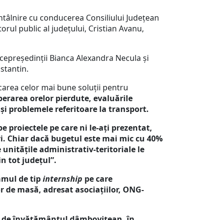
 întâlnire cu conducerea Consiliului Județean
rul public al județului, Cristian Avanu,
icepreședinții Bianca Alexandra Necula și
stantin.
icarea celor mai bune soluții pentru
erarea orelor pierdute, evaluările
și problemele referitoare la transport.
pe proiectele pe care ni le-ați prezentat,
evi. Chiar dacă bugetul este mai mic cu 40%
unitățile administrativ-teritoriale le
 tot județul”.
ramul de tip
internship
pe care
lor de masă, adresat asociațiilor, ONG-
ță de învățământul dâmbovițean, în