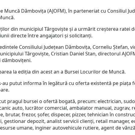
 Muncă Dâmbovița (AJOFM), în parteneriat cu Consiliul Jude
 Muncă.
ilor din municipiul Târgoviște și a urmărit creșterea ratei d
unii directe între angajatori şi solicitanți.
dintele Consiliului Județean Dâmbovița, Corneliu Ștefan, vice
 municipiului Târgoviște, Cristian Daniel Stan, directorul A
i dâmbovițeni.
area la ediția din acest an a Bursei Locurilor de Muncă.
s-au putut informa în legătură cu oferta existentă pe piața 
oare.
cut pragul bursei o ofertă bogată, precum: electrician, sudor
ecanic auto, lucrător comercial, ambalator manual, zugrav, 
, brutar, frezor, șofer, dispecer, pizzer, tehnician în construcți
i, gestionar depozit, analist servicii clienți, retail manager, 
resurse umane, inginer autovehicule rutiere, agent de vânzăr