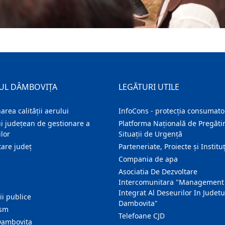
UL DÂMBOVIȚA
LEGĂTURI UTILE
area calității aerului
InfoCons - protecția consumator
i județean de gestionare a
Platforma Națională de Pregătir
lor
Situații de Urgență
are judeţ
Parteneriate, Proiecte și Instituț
Compania de apa
Asociatia De Dezvoltare
Intercomunitara "Management
Integrat Al Deseurilor In Judetu
ţii publice
Dambovita"
ism
Telefoane CJD
Dambovita