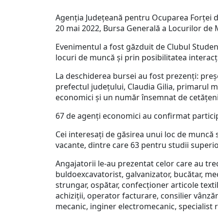
Agenția Județeană pentru Ocuparea Forței de
20 mai 2022, Bursa Generală a Locurilor de
Evenimentul a fost găzduit de Clubul Studenț
locuri de muncă și prin posibilitatea interacţi
La deschiderea bursei au fost prezenți: preșe
prefectul județului, Claudia Gilia, primarul
economici și un număr însemnat de cetățen
67 de agenți economici au confirmat particip
Cei interesați de găsirea unui loc de muncă 
vacante, dintre care 63 pentru studii superi
Angajatorii le-au prezentat celor care au tre
buldoexcavatorist, galvanizator, bucătar, m
strungar, ospătar, confecționer articole textile
achiziții, operator facturare, consilier vânzăr
mecanic, inginer electromecanic, specialist 