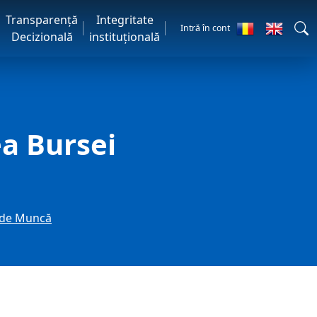
Transparență
Integritate
Intră în cont
Decizională
instituțională
a Bursei
r de Muncă