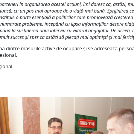
parteneri în organizarea acestei acțiuni, îmi doresc ca, astăzi, m
 muncă, cu un pas mai aproape de o viață mai bună. Sprijinirea c
onstituie o parte esențială a politicilor care promovează creștere
enumarate probleme, începând cu lipsa informațiilor despre piaț
, până la susținerea unui interviu cu viitorul angajator. De aceea, 
 mult succes și sper ca astăzi să plecați mai optimiști și mai ferici
a dintre măsurile active de ocupare și se adresează persoa
esional.
țional.