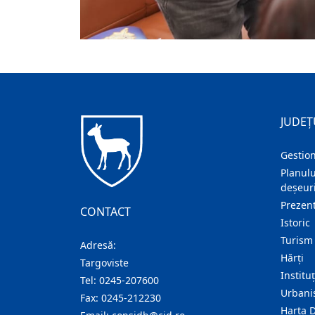
JUDEȚ
Gestion
Planulu
deșeuri
Prezent
CONTACT
Istoric
Turism
Adresă:
Hărţi
Targoviste
Institu
Tel:
0245-207600
Urban
Fax:
0245-212230
Harta 