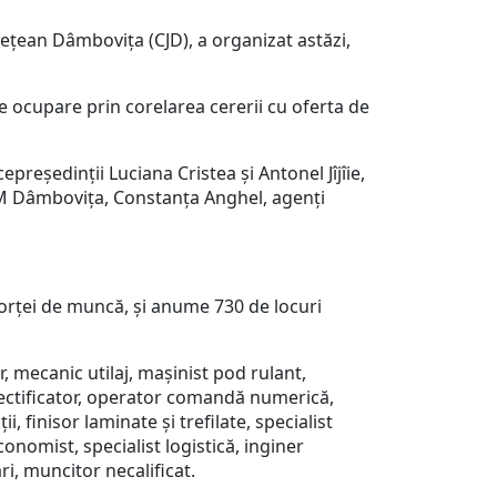
țean Dâmbovița (CJD), a organizat astăzi,
e ocupare prin corelarea cererii cu oferta de
președinții Luciana Cristea și Antonel Jîjîie,
JOFM Dâmbovița, Constanța Anghel, agenți
forței de muncă, și anume 730 de locuri
, mecanic utilaj, mașinist pod rulant,
rectificator, operator comandă numerică,
i, finisor laminate și trefilate, specialist
economist, specialist logistică, inginer
i, muncitor necalificat.