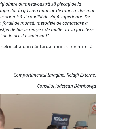
ulți dintre dumneavoastră să plecați de la
etățenilor în găsirea unui loc de muncă, dar mai
a economică și condiții de viață superioare. De
a forței de muncă, metodele de contactare a
astfel de burse reușesc de multe ori să faciliteze
ți de la acest eveniment!”
nelor aflate în căutarea unui loc de muncă
Compartimentul Imagine, Relații Externe,
Consiliul Județean Dâmbovița