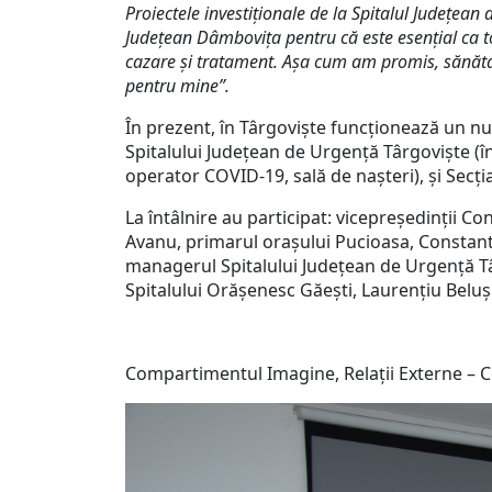
Proiectele investiționale de la Spitalul Judeţean 
Județean Dâmbovița pentru că este esențial ca t
cazare şi tratament. A
șa cum am promis, sănătat
pentru mine”.
În prezent, în Târgoviște funcționează un num
Spitalului Județean de Urgență Târgoviște (î
operator COVID-19, sală de nașteri), și Secț
La întâlnire au participat: vicepreședinții Con
Avanu, primarul orașului Pucioasa, Constant
managerul Spitalului Județean de Urgență T
Spitalului Orășenesc Găești, Laurențiu Beluși
Compartimentul Imagine, Relații Externe – 