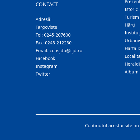
Prezent
CONTACT
Istoric
Turism
Adresă:
Hărţi
Targoviste
Institu
Tel:
0245-207600
Urban
Fax:
0245-212230
Harta 
Email:
consjdb@cjd.ro
Localita
Facebook
Herald
Instagram
Album 
Twitter
Conţinutul acestui site nu