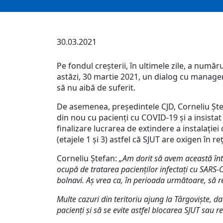
30.03.2021
Pe fondul creșterii, în ultimele zile, a numă
astăzi, 30 martie 2021, un dialog cu managerii 
să nu aibă de suferit.
De asemenea, președintele CJD, Corneliu Ștefa
din nou cu pacienți cu COVID-19 și a insistat 
finalizare lucrarea de extindere a instalați
(etajele 1 și 3) astfel că SJUT are oxigen în r
Corneliu Ștefan:
„Am dorit să avem această întâ
ocupă de tratarea pacienților infectați cu SARS-
bolnavi. Aș vrea ca, în perioada următoare, să 
Multe cazuri din teritoriu ajung la Târgoviște, da
pacienți și să se evite astfel blocarea SJUT sau r