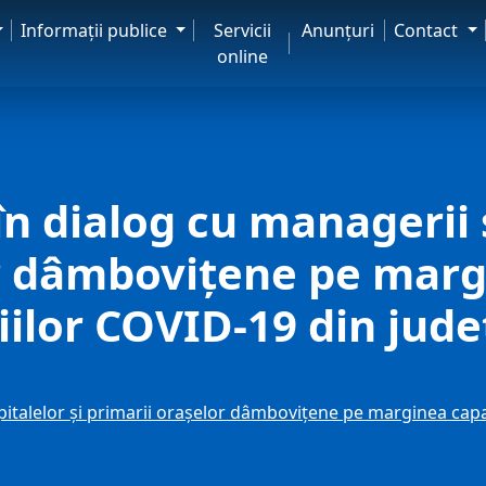
Informaţii publice
Servicii
Anunţuri
Contact
online
n dialog cu managerii s
r dâmbovițene pe margi
iilor COVID-19 din jude
italelor și primarii orașelor dâmbovițene pe marginea capaci