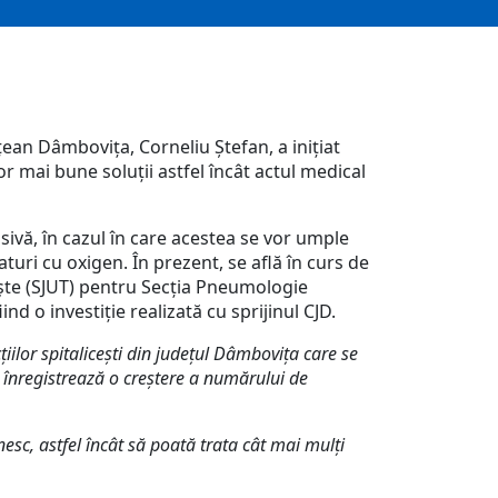
țean Dâmbovița, Corneliu Ștefan, a inițiat
lor mai bune soluții astfel încât actul medical
sivă, în cazul în care acestea se vor umple
turi cu oxigen. În prezent, se află în curs de
viște (SJUT) pentru Secția Pneumologie
ind o investiție realizată cu sprijinul CJD.
iilor spitalicești din județul Dâmbovița care se
a înregistrează o creștere a numărului de
nesc, astfel încât să poată trata cât mai mulți