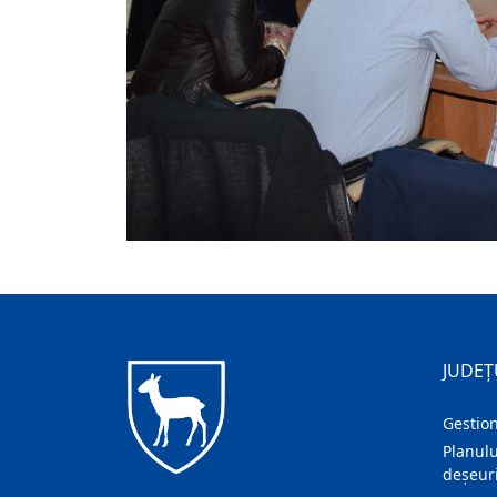
JUDEȚ
Gestion
Planulu
deșeuri