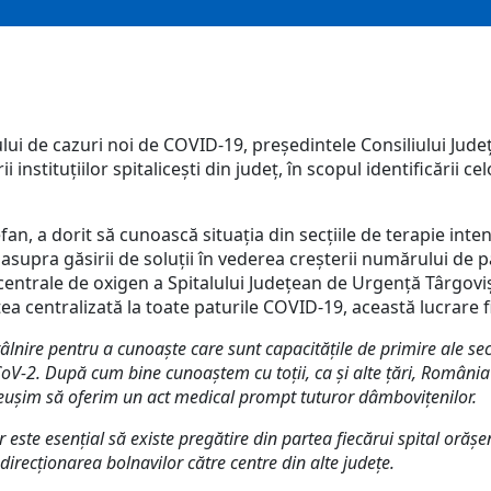
rului de cazuri noi de COVID-19, președintele Consiliului Jude
instituțiilor spitalicești din județ, în scopul identificării ce
n, a dorit să cunoască situația din secțiile de terapie inten
asupra găsirii de soluții în vederea creșterii numărului de pa
ei centrale de oxigen a Spitalului Județean de Urgență Târgo
ețea centralizată la toate paturile COVID-19, această lucrare fi
lnire pentru a cunoaște care sunt capacitățile de primire ale secț
CoV-2. După cum bine cunoaștem cu toții, ca și alte țări, Români
reușim să oferim un act medical prompt tuturor dâmbovițenilor
.
r este esențial să existe pregătire din partea fiecărui spital orășe
edirecționarea bolnavilor către centre din alte județe.