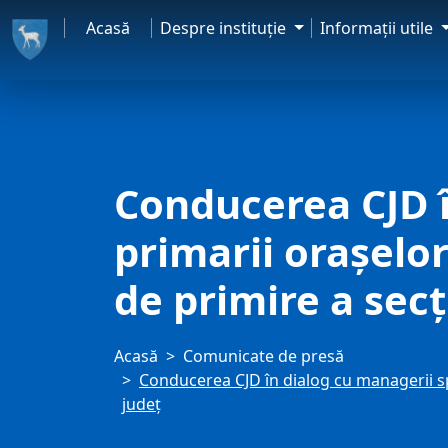
Acasă
Despre instituţie
Informaţii utile
Conducerea CJD î
primarii orașelo
de primire a secț
Acasă
Comunicate de presă
Conducerea CJD în dialog cu managerii sp
județ