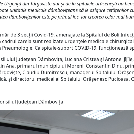
de Urgenţă din Târgovişte dar și de la spitalele orășenești au benefi
oate unitățile medicale dâmbovițeane să le asigure cetăţenilor c
ea dâmboviţenilor este pe primul loc, iar crearea celor mai bune
ăr de 3 secții Covid-19, amenajate la Spitalul de Boli Infec
n cadrul căreia sunt realizate urgențele medicale chirurgica
ia Pneumologie. Ca spitale-suport COVID-19, funcționează spi
siliului Județean Dâmbovița, Luciana Cristea și Antonel Jîjîie,
in Ana, primarul municipiului Moreni, Constantin Dinu, pri
ârgoviște, Claudiu Dumitrescu, managerul Spitalului Orășen
că, și directorul medical al Spitalului Orășenesc Pucioasa, 
Consiliul Județean Dâmbovița