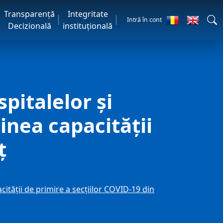
Transparență
Integritate
Intră în cont
Decizională
instituțională
pitalelor și
nea capacității
ț
tății de primire a secțiilor COVID-19 din