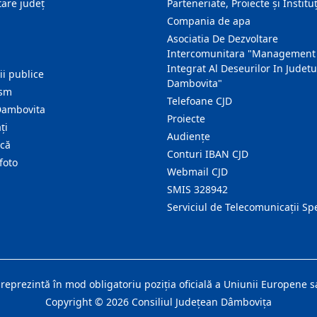
are judeţ
Parteneriate, Proiecte și Instituț
Compania de apa
Asociatia De Dezvoltare
Intercomunitara "Management
Integrat Al Deseurilor In Judetu
ţii publice
Dambovita"
ism
Telefoane CJD
Dambovita
Proiecte
ţi
Audienţe
ică
Conturi IBAN CJD
foto
Webmail CJD
SMIS 328942
Serviciul de Telecomunicații Sp
 reprezintă în mod obligatoriu poziţia oficială a Uniunii Europene
Copyright ©
2026
Consiliul Judeţean Dâmboviţa