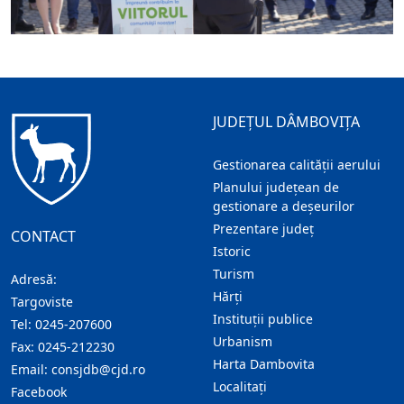
JUDEȚUL DÂMBOVIȚA
Gestionarea calității aerului
Planului județean de
gestionare a deșeurilor
Prezentare judeţ
CONTACT
Istoric
Turism
Adresă:
Hărţi
Targoviste
Instituţii publice
Tel:
0245-207600
Urbanism
Fax:
0245-212230
Harta Dambovita
Email:
consjdb@cjd.ro
Localitaţi
Facebook