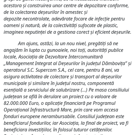
acestora și construirea unor centre de depozitare conforme,
de la colectarea deșeurilor în amestec și
depozite necontrolate, adevărate focare de infecție pentru
oameni și natură, de la colectivități sufocate de plastic,
imaginea neputinței de a gestiona corect și eficient deșeurile.
Am ajuns, astăzi, la un nou nivel, pregătiți să ne
angajăm în lupta cu gunoaiele, noi toți, autorități publice
locale, Asociația de Dezvoltare Intercomunitară
„Management Integrat al Deșeurilor în județul Dâmbovița” și
operatorul S.C. Supercom S.A., cel care, pentru 8 ani, va
asigura activitatea de colectare și transport al deșeurilor
municipale și similare în județul nostru, componentă
esențială a serviciului de salubrizare (...) Pe masa consiliului
județean se află în derulare un proiect cu o valoare de
82.000.000 Euro, o aplicație financiară pe Programul
Operațional Infrastructură Mare, prin care vom accesa
fonduri europene nerambursabile. Consiliul județean este
beneficiarul fondurilor, iar Asociația, la final de proiect, va fi
beneficiara investițiilor, în folosul tuturor cetățenilor.