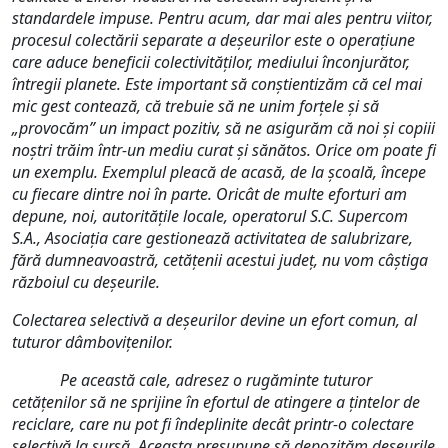
standardele impuse. Pentru acum, dar mai ales pentru viitor,
procesul colectării separate a deșeurilor este o operațiune
care aduce beneficii colectivităților, mediului înconjurător,
întregii planete. Este important să conștientizăm că cel mai
mic gest contează, că trebuie să ne unim forțele și să
„provocăm” un impact pozitiv, să ne asigurăm că noi și copiii
noștri trăim într-un mediu curat și sănătos. Orice om poate fi
un exemplu. Exemplul pleacă de acasă, de la școală, începe
cu fiecare dintre noi în parte. Oricât de multe eforturi am
depune, noi, autoritățile locale, operatorul S.C. Supercom
S.A., Asociația care gestionează activitatea de salubrizare,
fără dumneavoastră, cetățenii acestui județ, nu vom câștiga
războiul cu deșeurile.
Colectarea selectivă a deșeurilor devine un efort comun, al
tuturor dâmbovițenilor.
Pe această cale, adresez o rugăminte tuturor
cetățenilor să ne sprijine în efortul de atingere a țintelor de
reciclare, care nu pot fi îndeplinite decât printr-o colectare
selectivă la sursă. Aceasta presupune să depozităm deșeurile