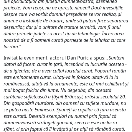
ale oficialităților din județul dumneavoastră, asemenea
proiecte. Vom reuși, nu ne oprește nimeni! Dacă investițiile
despre care v-a vorbit domnul președinte se vor realiza, și
anume o instalație de tratare, unde să putem face separarea
deșeurilor, dar și o unitate de tratare termică, vom fi unul
dintre primele județe cu acest tip de tehnologie. Încercarea
noastră de a fi oameni curați pornește de la tehnica cu care
lucrăm.”
Invitat la eveniment, actorul Dan Puric a spus:
„Suntem
datori să facem curat în țară, începând cu lucrurile acestea -
de a igieniza, de a avea cultul lucrului curat. Poporul român
este eminamente curat. Uitați-vă în folclor, uitați-vă la ia
românească, uitați-vă la ornamente; este cel mai echilibrat și
mai bogat folclor din lume. Nu degeaba, din această
curățenie sufletească a țâșnit Brâncuși, artistul secolului 20.
Din gospodării murdare, din oameni cu suflete murdare, nu
se putea naște Eminescu. Spuneți-le copiilor că țara aceasta
este curată. Deveniți exemplari nu numai prin faptul că
dumneavoastră strângeți gunoiul, ceea ce este un lucru
sfânt, ci prin faptul că îi învățați și pe alții să rămână curați,