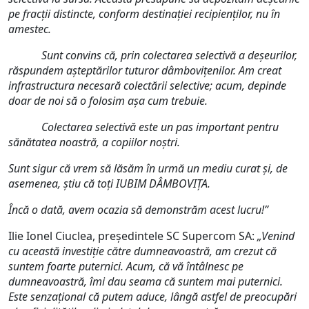
pe fracții distincte, conform destinației recipienților, nu în
amestec.
Sunt convins că, prin colectarea selectivă a deșeurilor,
răspundem așteptărilor tuturor dâmbovițenilor. Am creat
infrastructura necesară colectării selective; acum, depinde
doar de noi să o folosim așa cum trebuie.
Colectarea selectivă este un pas important pentru
sănătatea noastră, a copiilor noștri.
Sunt sigur că vrem să lăsăm în urm
ă
un mediu curat și, de
asemenea, știu că toți IUBIM DÂMBOVIȚA.
Încă o dată, avem ocazia să demonstrăm acest lucru!”
Ilie Ionel Ciuclea, președintele SC Supercom SA:
„Venind
cu această investiție către dumneavoastră, am crezut că
suntem foarte puternici. Acum, că vă întâlnesc pe
dumneavoastră, îmi dau seama că suntem mai puternici.
Este senzațional că putem aduce, lângă astfel de preocupări