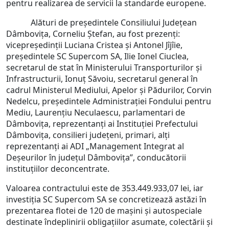
pentru realizarea de servicii la standarde europene.
Alături de președintele Consiliului Județean
Dâmbovița, Corneliu Ștefan, au fost prezenți:
vicepreședinții Luciana Cristea și Antonel Jîjîie,
președintele SC Supercom SA, Ilie Ionel Ciuclea,
secretarul de stat în Ministerului Transporturilor și
Infrastructurii, Ionuț Săvoiu, secretarul general în
cadrul Ministerul Mediului, Apelor și Pădurilor, Corvin
Nedelcu, președintele Administrației Fondului pentru
Mediu, Laurențiu Neculaescu, parlamentari de
Dâmbovița, reprezentanți ai Instituției Prefectului
Dâmbovița, consilieri județeni, primari, alți
reprezentanți ai ADI „Management Integrat al
Deșeurilor în județul Dâmbovița”, conducătorii
instituțiilor deconcentrate.
Valoarea contractului este de 353.449.933,07 lei, iar
investiția SC Supercom SA se concretizează astăzi în
prezentarea flotei de 120 de mașini și autospeciale
destinate îndeplinirii obligațiilor asumate, colectării și