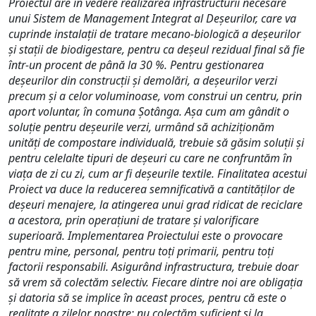
Proiectul are în vedere realizarea infrastructurii necesare
unui Sistem de Management Integrat al Deșeurilor, care va
cuprinde instalații de tratare mecano-biologică a deșeurilor
și stații de biodigestare, pentru ca deșeul rezidual final să fie
într-un procent de până la 30 %. Pentru gestionarea
deșeurilor din construcții și demolări, a deșeurilor verzi
precum și a celor voluminoase, vom construi un centru, prin
aport voluntar, în comuna Șotânga. Așa cum am gândit o
soluție pentru deșeurile verzi, urmând să achiziționăm
unități de compostare individuală, trebuie să găsim soluții și
pentru celelalte tipuri de deșeuri cu care ne confruntăm în
viața de zi cu zi, cum ar fi deșeurile textile. Finalitatea acestui
Proiect va duce la reducerea semnificativă a cantităților de
deșeuri menajere, la atingerea unui grad ridicat de reciclare
a acestora, prin operațiuni de tratare și valorificare
superioară. Implementarea Proiectului este o provocare
pentru mine, personal, pentru toți primarii, pentru toți
factorii responsabili. Asigurând infrastructura, trebuie doar
să vrem să colectăm selectiv. Fiecare dintre noi are obligația
și datoria să se implice în aceast proces, pentru că este o
realitate a zilelor noastre: nu colectăm suficient și la