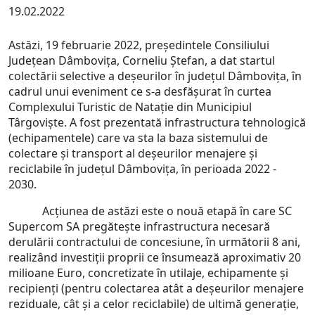
19.02.2022
Astăzi, 19 februarie 2022, președintele Consiliului
Județean Dâmbovița, Corneliu Ștefan, a dat startul
colectării selective a deșeurilor în județul Dâmbovița, în
cadrul unui eveniment ce s-a desfășurat în curtea
Complexului Turistic de Natație din Municipiul
Târgoviște. A fost prezentată infrastructura tehnologică
(echipamentele) care va sta la baza sistemului de
colectare și transport al deșeurilor menajere și
reciclabile în județul Dâmbovița, în perioada 2022 -
2030.
Acțiunea de astăzi este o nouă etapă în care SC
Supercom SA pregătește infrastructura necesară
derulării contractului de concesiune, în următorii 8 ani,
realizând investiții proprii ce însumează aproximativ 20
milioane Euro, concretizate în utilaje, echipamente și
recipienți (pentru colectarea atât a deșeurilor menajere
reziduale, cât și a celor reciclabile) de ultimă generație,