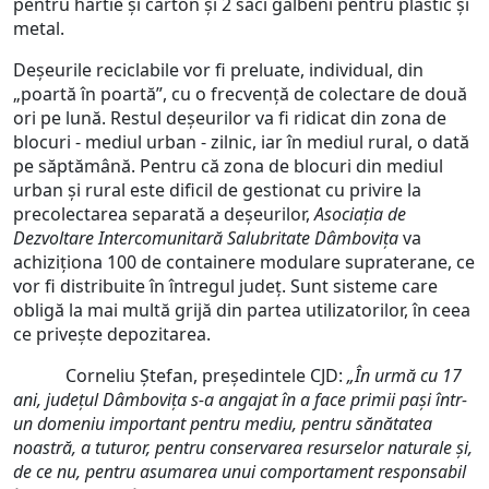
pentru hârtie și carton și 2 saci galbeni pentru plastic și
metal.
Deșeurile reciclabile vor fi preluate, individual, din
„poartă în poartă”, cu o frecvență de colectare de două
ori pe lună. Restul deșeurilor va fi ridicat din zona de
blocuri - mediul urban - zilnic, iar în mediul rural, o dată
pe săptămână. Pentru că zona de blocuri din mediul
urban și rural este dificil de gestionat cu privire la
precolectarea separată a deșeurilor,
Asociația de
Dezvoltare Intercomunitară Salubritate Dâmbovița
va
achiziționa 100 de containere modulare supraterane, ce
vor fi distribuite în întregul județ. Sunt sisteme care
obligă la mai multă grijă din partea utilizatorilor, în ceea
ce privește depozitarea.
Corneliu Ștefan, președintele CJD:
„În urmă cu 17
ani, județul Dâmbovița s-a angajat în a face primii pași într-
un domeniu important pentru mediu, pentru sănătatea
noastră, a tuturor, pentru conservarea resurselor naturale și,
de ce nu, pentru asumarea unui comportament responsabil