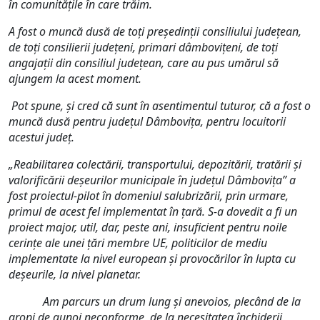
în comunitățile în care trăim.
A fost o muncă dusă de toți președinții consiliului județean,
de toți consilierii județeni, primari dâmbovițeni, de toți
angajații din consiliul județean, care au pus umărul să
ajungem la acest moment.
Pot spune, și cred că sunt în asentimentul tuturor, că a fost o
muncă dusă pentru județul Dâmbovița, pentru locuitorii
acestui județ.
„Reabilitarea colectării, transportului, depozitării, tratării și
valorificării deșeurilor municipale în județul Dâmbovița” a
fost proiectul-pilot în domeniul salubrizării, prin urmare,
primul de acest fel implementat în țară. S-a dovedit a fi un
proiect major, util, dar, peste ani, insuficient pentru noile
cerințe ale unei țări membre UE, politicilor de mediu
implementate la nivel european și provocărilor în lupta cu
deșeurile, la nivel planetar.
Am parcurs un drum lung și anevoios, plecând de la
gropi de gunoi neconforme, de la necesitatea închiderii