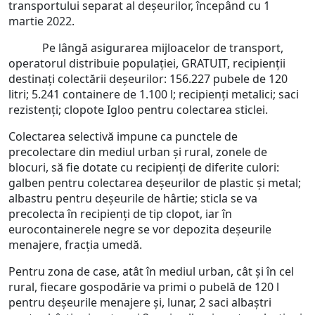
transportului separat al deșeurilor, începând cu 1
martie 2022.
Pe lângă asigurarea mijloacelor de transport,
operatorul distribuie populației, GRATUIT, recipienții
destinați colectării deșeurilor: 156.227 pubele de 120
litri; 5.241 containere de 1.100 l; recipienți metalici; saci
rezistenți; clopote Igloo pentru colectarea sticlei.
Colectarea selectivă impune ca punctele de
precolectare din mediul urban și rural, zonele de
blocuri, să fie dotate cu recipienți de diferite culori:
galben pentru colectarea deșeurilor de plastic și metal;
albastru pentru deșeurile de hârtie; sticla se va
precolecta în recipienți de tip clopot, iar în
eurocontainerele negre se vor depozita deșeurile
menajere, fracția umedă.
Pentru zona de case, atât în mediul urban, cât și în cel
rural, fiecare gospodărie va primi o pubelă de 120 l
pentru deșeurile menajere și, lunar, 2 saci albaștri