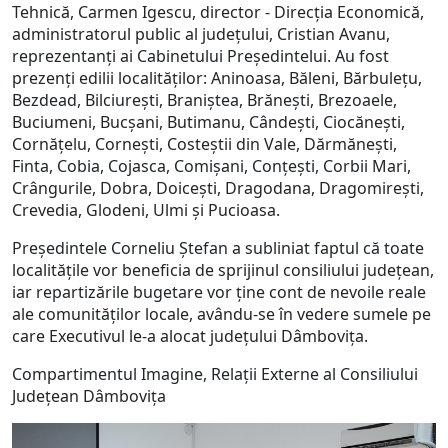
Tehnică, Carmen Igescu, director - Direcția Economică,
administratorul public al județului, Cristian Avanu,
reprezentanți ai Cabinetului Președintelui. Au fost
prezenți edilii localităților: Aninoasa, Băleni, Bărbulețu,
Bezdead, Bilciurești, Braniștea, Brănești, Brezoaele,
Buciumeni, Bucșani, Butimanu, Cândești, Ciocănești,
Cornățelu, Cornești, Costeștii din Vale, Dărmănești,
Finta, Cobia, Cojasca, Comișani, Conțești, Corbii Mari,
Crângurile, Dobra, Doicești, Dragodana, Dragomirești,
Crevedia, Glodeni, Ulmi și Pucioasa.
Președintele Corneliu Ștefan a subliniat faptul că toate
localitățile vor beneficia de sprijinul consiliului județean,
iar repartizările bugetare vor ține cont de nevoile reale
ale comunităților locale, avându-se în vedere sumele pe
care Executivul le-a alocat județului Dâmbovița.
Compartimentul Imagine, Relații Externe al Consiliului
Județean Dâmbovița