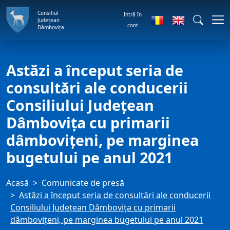
Consiliul
Intră în
Județean
cont
Dâmbovița
Astăzi a început seria de
consultări ale conducerii
Consiliului Județean
Dâmbovița cu primarii
dâmbovițeni, pe marginea
bugetului pe anul 2021
Acasă
Comunicate de presă
Astăzi a început seria de consultări ale conducerii
Consiliului Județean Dâmbovița cu primarii
dâmbovițeni, pe marginea bugetului pe anul 2021