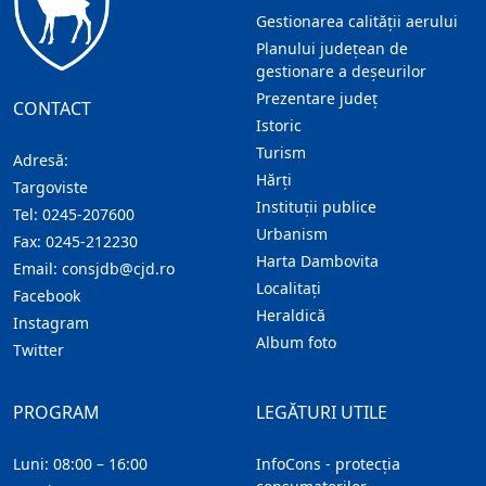
Gestionarea calității aerului
Planului județean de
gestionare a deșeurilor
Prezentare judeţ
CONTACT
Istoric
Turism
Adresă:
Hărţi
Targoviste
Instituţii publice
Tel:
0245-207600
Urbanism
Fax:
0245-212230
Harta Dambovita
Email:
consjdb@cjd.ro
Localitaţi
Facebook
Heraldică
Instagram
Album foto
Twitter
PROGRAM
LEGĂTURI UTILE
Luni: 08:00 – 16:00
InfoCons - protecția