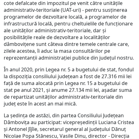
cote defalcate din impozitul pe venit către unităţile
administrativ-teritoriale (UAT-uri) - pentru susținerea
programelor de dezvoltare locală, a programelor de
infrastructură locală, pentru cheltuielile de funcționare
ale unităților administrativ-teritoriale, dar și
posibilitățile reale de dezvoltare a localităților
dâmbovițene sunt câteva dintre temele centrale care,
zilele acestea, îi aduc la masa consultărilor pe
reprezentanții administrației publice din județul nostru.
În anul 2020, prin Legea nr. 5 a bugetului de stat, fondul
la dispoziția consiliului județean a fost de 27.316 mii lei
față de suma alocată prin Legea nr. 15 a bugetului de
stat pe anul 2021, și anume 27.134 mii lei, așadar suma
de repartizat unităților administrativ-teritoriale din
județ este în acest an mai mică.
La ședința de astăzi, din partea Consiliului Județean
Dâmbovița au participat: vicepreședinții Luciana Cristea
și Antonel Jîjîie, secretarul general al județului Dănuț
Nicolae Popa Stănescu, Vasile Dinu, director - Direcția