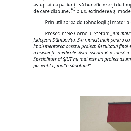
așteptat ca pacienții să beneficieze și de ti
de care dispune. În plus, extinderea și mode
Prin utilizarea de tehnologii și materiale m
Președintele Corneliu Ștefan:
„Am inaugu
Județean Dâmbovița. S-a muncit mult pentru ca ac
implementarea acestui proiect. Rezultatul final e
a asistenței medicale. Asta înseamnă o șansă în 
Specialitate al SJUT nu mai este un proiect asumat
pacienților, multă sănătate!”