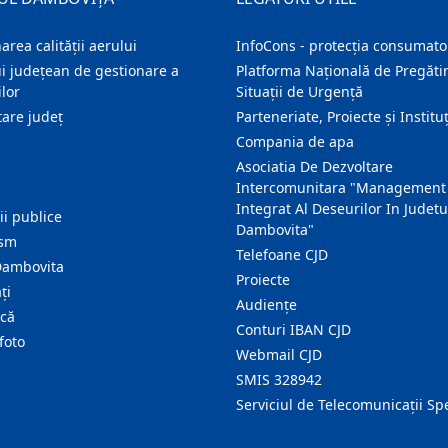
area calității aerului
InfoCons - protecția consumator
i județean de gestionare a
Platforma Națională de Pregătir
lor
Situații de Urgență
are judeţ
Parteneriate, Proiecte și Instituț
Compania de apa
Asociatia De Dezvoltare
Intercomunitara "Management
Integrat Al Deseurilor In Judetu
ţii publice
Dambovita"
ism
Telefoane CJD
Dambovita
Proiecte
ţi
Audienţe
ică
Conturi IBAN CJD
foto
Webmail CJD
SMIS 328942
Serviciul de Telecomunicații Sp