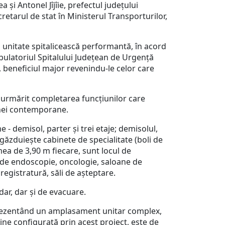
și Antonel Jîjîie, prefectul județului
etarul de stat în Ministerul Transporturilor,
o unitate spitalicească performantă, în acord
bulatoriul Spitalului Județean de Urgență
e, beneficiul major revenindu-le celor care
a urmărit completarea funcțiunilor care
cinei contemporane.
e - demisol, parter și trei etaje; demisolul,
 găzduiește cabinete de specialitate (boli de
țimea de 3,90 m fiecare, sunt locul de
e de endoscopie, oncologie, saloane de
registratură, săli de așteptare.
ndar, dar și de evacuare.
prezentând un amplasament unitar complex,
bine configurată prin acest proiect, este de