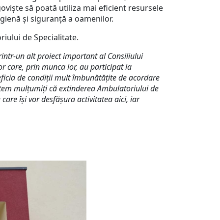
oviște să poată utiliza mai eficient resursele
gienă și siguranță a oamenilor.
iului de Specialitate.
intr-un alt proiect important al Consiliului
r care, prin munca lor, au participat la
eficia de condiții mult îmbunătățite de acordare
untem mulțumiți că extinderea Ambulatoriului de
are își vor desfășura activitatea aici, iar