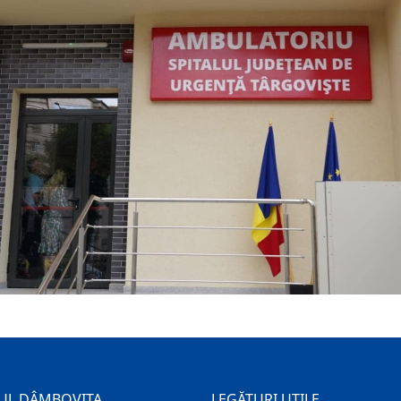
UL DÂMBOVIȚA
LEGĂTURI UTILE