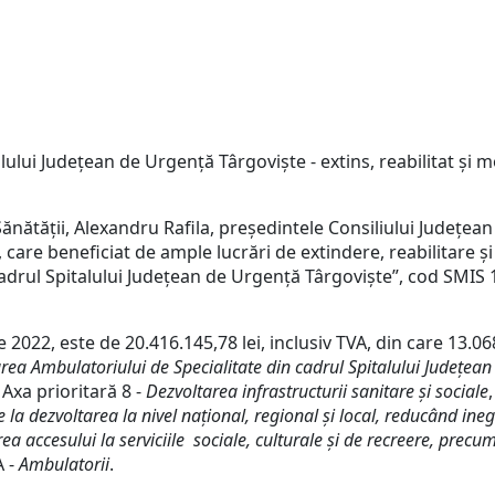
lului Județean de Urgență Târgoviște - extins, reabilitat și m
 Sănătății, Alexandru Rafila, președintele Consiliului Județea
 care beneficiat de ample lucrări de extindere, reabilitare ș
adrul Spitalului Județean de Urgență Târgoviște”, cod SMIS 1
 2022, este de 20.416.145,78 lei, inclusiv TVA, din care 13.068
area Ambulatoriului de Specialitate din cadrul Spitalului Județea
xa prioritară 8 -
Dezvoltarea infrastructurii sanitare și sociale
e la dezvoltarea la nivel național, regional și local, reducând ineg
ccesului la serviciile sociale, culturale și de recreere, precum și
A -
Ambulatorii
.