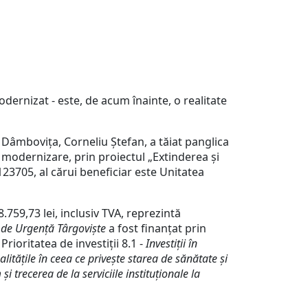
odernizat - este, de acum înainte, o realitate
n Dâmbovița, Corneliu Ștefan, a tăiat panglica
i modernizare, prin proiectul „Extinderea și
23705, al cărui beneficiar este Unitatea
.759,73 lei, inclusiv TVA, reprezintă
n de Urgență Târgoviște
a fost finanțat prin
, Prioritatea de investiții 8.1 -
Investiții în
alitățile în ceea ce privește starea de sănătate și
 trecerea de la serviciile instituționale la