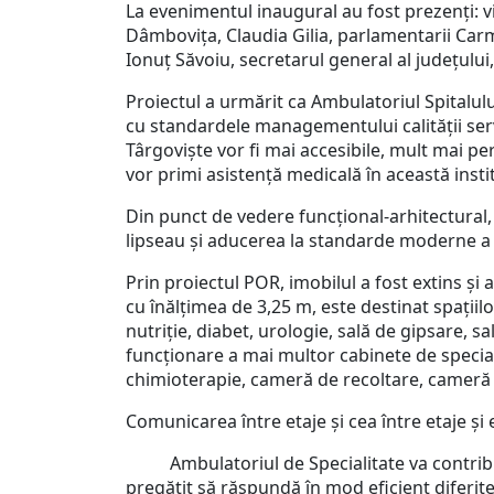
La evenimentul inaugural au fost prezenți: vi
Dâmbovița, Claudia Gilia, parlamentarii Carm
Ionuț Săvoiu, secretarul general al județulu
Proiectul a urmărit ca Ambulatoriul Spitalulu
cu standardele managementului calității serv
Târgoviște vor fi mai accesibile, mult mai pe
vor primi asistență medicală în această instit
Din punct de vedere funcțional-arhitectural,
lipseau și aducerea la standarde moderne a 
Prin proiectul POR, imobilul a fost extins și 
cu înălțimea de 3,25 m, este destinat spațiil
nutriție, diabet, urologie, sală de gipsare, sa
funcționare a mai multor cabinete de special
chimioterapie, cameră de recoltare, cameră de
Comunicarea între etaje și cea între etaje și 
Ambulatoriul de Specialitate va contribui 
pregătit să răspundă în mod eficient diferitel