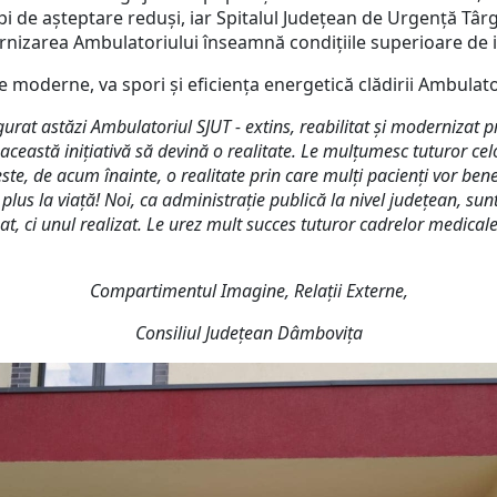
mpi de așteptare reduși, iar Spitalul Județean de Urgență Târg
rnizarea Ambulatoriului înseamnă condițiile superioare de i
oderne, va spori și eficiența energetică clădirii Ambulator
rat astăzi Ambulatoriul SJUT - extins, reabilitat și modernizat pr
eastă inițiativă să devină o realitate. Le mulțumesc tuturor celo
ste, de acum înainte, o realitate prin care mulți pacienți vor ben
plus la viață! Noi, ca administrație publică la nivel județean, s
, ci unul realizat. Le urez mult succes tuturor cadrelor medicale c
Compartimentul Imagine, Relații Externe,
Consiliul Județean Dâmbovița