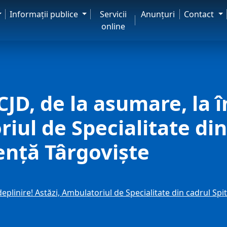
Informaţii publice
Servicii
Anunţuri
Contact
online
 CJD, de la asumare, la î
iul de Specialitate din
ență Târgoviște
ndeplinire! Astăzi, Ambulatoriul de Specialitate din cadrul S