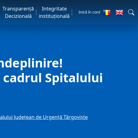
Transparență
Integritate
Intră în cont
Decizională
instituțională
ndeplinire!
 cadrul Spitalului
pitalului Județean de Urgență Târgoviște