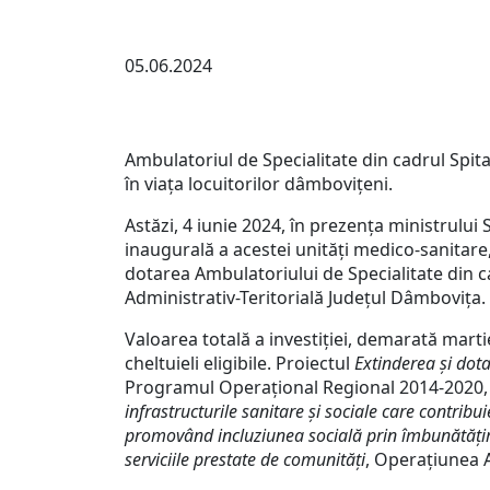
05.06.2024
Ambulatoriul de Specialitate din cadrul Spita
în viața locuitorilor dâmbovițeni.
Astăzi, 4 iunie 2024, în prezența ministrului
inaugurală a acestei unități medico-sanitare,
dotarea Ambulatoriului de Specialitate din c
Administrativ-Teritorială Județul Dâmbovița.
Valoarea totală a investiției, demarată martie
cheltuieli eligibile. Proiectul
Extinderea și dot
Programul Operațional Regional 2014-2020, A
infrastructurile sanitare și sociale care contribui
promovând incluziunea socială prin îmbunătățirea a
serviciile prestate de comunități
, Operațiunea 