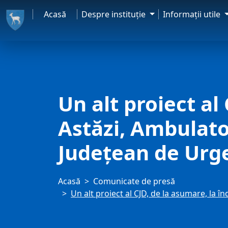
Acasă
Despre instituţie
Informaţii utile
Un alt proiect al
Astăzi, Ambulator
Județean de Urg
Acasă
Comunicate de presă
Un alt proiect al CJD, de la asumare, la î