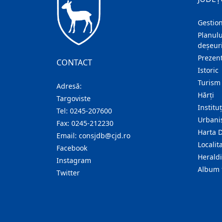
Gestion
Planulu
deșeuri
Prezent
CONTACT
Istoric
Turism
Adresă:
Hărţi
Targoviste
Institu
Tel:
0245-207600
Urban
Fax:
0245-212230
Harta 
Email:
consjdb@cjd.ro
Localita
Facebook
Herald
Instagram
Album 
Twitter