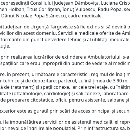
cepreședinții Consiliului Județean Dâmbovița, Luciana Cristea 
en Holban, Titus Corlățean, Ionuț Vulpescu, Radu Popa, secr
i, Dănuț Nicolae Popa Stănescu, cadre medicale.
i Județean de Urgență Târgoviște să fie extins și să devină 
iciilor din acest domeniu. Serviciile medicale oferite de Am
rformante din punct de vedere tehnic și al utilității medical
uție.
 prin realizarea lucrărilor de extindere a Ambulatoriului, s-
spațiilor care erau improprii din punct de vedere al medi
are, în prezent, următoarele caracteristici: regimul de înalțim
or tehnice și de depozitare; parterul, cu înălțimea de 3,90 m,
lă de tratament) și spații conexe, iar cele trei etaje, cu înăl
itate (oftalmologie, cardiologie) și săli conexe, laboratoar
 preparare citostatice, oficiu pentru asistente, saloane și 
exterior este asigurată prin scări de acces principal și secu
la îmbunătățirea serviciilor de asistență medicală, el re
or nevoi de îngrijire ale populației. Prin infrastructura sa, 