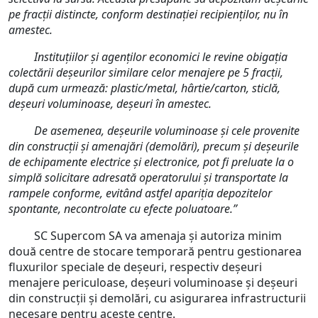
pe fracții distincte, conform destinației recipienților, nu în
amestec.
Instituțiilor și agenților economici le revine obigația
colectării deșeurilor similare celor menajere pe 5 fracții,
după cum urmează: plastic/metal, hârtie/carton, sticlă,
deșeuri voluminoase, deșeuri în amestec.
De asemenea, deșeurile voluminoase și cele provenite
din construcții și amenajări (demolări), precum și deșeurile
de echipamente electrice și electronice, pot fi preluate la o
simplă solicitare adresată operatorului și transportate la
rampele conforme, evitând astfel apariția depozitelor
spontante, necontrolate cu efecte poluatoare.”
SC Supercom SA va amenaja și autoriza minim
două centre de stocare temporară pentru gestionarea
fluxurilor speciale de deșeuri, respectiv deșeuri
menajere periculoase, deșeuri voluminoase și deșeuri
din construcții și demolări, cu asigurarea infrastructurii
necesare pentru aceste centre.