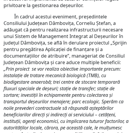
privitoare la gestionarea deșeurilor.
În cadrul acestui eveniment, președintele
Consiliului Județean Dâmbovița, Corneliu Ștefan, a
adăugat că pentru realizarea infrastructurii necesare
unui Sistem de Management Integrat al Deșeurilor în
județul Dâmbovița, se află în derulare proiectul „Sprijin
pentru pregătirea Aplicației de finanțare și a
documentațiilor de atribuire”, manageriat de Consiliul
Județean Dâmbovița și care aduce multiple beneficii:
„Prin proiect se vor realiza obiective importante precum:
instalație de tratare mecanică biologică (TMB), cu
biodigestare anaerobă; trei centre de stocare temporară
fluxuri speciale de deșeuri; stație de transfer; stație de
sortare; investiții în echipamente pentru colectarea și
transportul deșeurilor menajere; parc ecologic. Sperăm ca
noile prevederi contractuale să răspundă așteptărilor
beneficiarilor direcți și indirecți ai serviciului – cetățeni,
instituții, agenți economici, cu implicarea tuturor factorilor, a
autorităților locale, cărora, pe această cale, le mulțumesc