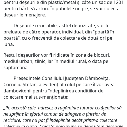
pentru deșeurile din plastic/metal și câte un sac de 120 l
pentru hârtie/carton. În pubelele negre, se vor colecta
deșeurile menajere.
Deșeurile reciclabile, astfel depozitate, vor fi
preluate de către operator, individual, din ”poartă în
poartă”, cu o frecvență de colectare de două ori pe
lună.
Restul deșeurilor vor fi ridicate în zona de blocuri,
mediul urban, zilnic, iar în mediul rural, o dată pe
săptămână.
Președintele Consiliului Județean Dâmbovița,
Corneliu Ștefan, a evidențiat rolul pe care îl vor avea
dâmbovițenii pentru îndeplinirea condițiilor de
colectare mai sus-menționate:
„Pe această cale, adresez o rugăminte tuturor cetățenilor să
ne sprijine în efortul comun de atingere a țintelor de
reciclare, care nu pot fi îndeplinite decât printr-o colectare
selectivă la
sursă. Aceasta presupune să depozităm deșeurile