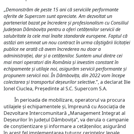
„
Demonstrăm de peste 15 ani că serviciile performante
oferite de Supercom sunt apreciate. Am dezvoltat un
parteneriat bazat pe încredere și profesionalism cu Consiliul
Județean Dâmbovița pentru a oferi cetățenilor servicii de
salubritate la cele mai înalte standarde europene. Faptul că
astăzi am semnat un nou contract în urma câștigării licitației
publice ne arată că avem încrederea nu doar a
administrației, dar și a cetățenilor. Suntem unul dintre cei
mai mari operatori din România și investim constant în
echipamente și utilaje noi, asigurăm servicii performante și
propunem servicii noi. În Dâmbovița, din 2022 vom începe
colectarea și transportul deșeurilor selective
.”, a declarat Ilie
Ionel Ciuclea, Președinte al S.C. Supercom S.A.
În perioada de mobilizare, operatorul va procura
utilajele și echipamentele și, împreună cu Asociația de
Dezvoltare Intercomunitară „Management Integrat al
Deșeurilor în județul Dâmbovița”, va derula o campanie
de conștientizare și informare a cetățenilor, asigurând
în acest fel implementarea tuturor cerințelor legale