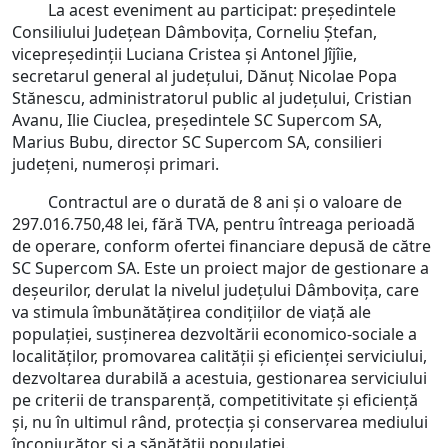
La acest eveniment au participat: președintele
Consiliului Județean Dâmbovița, Corneliu Ștefan,
vicepreședinții Luciana Cristea și Antonel Jîjîie,
secretarul general al județului, Dănuț Nicolae Popa
Stănescu, administratorul public al județului, Cristian
Avanu, Ilie Ciuclea, președintele SC Supercom SA,
Marius Bubu, director SC Supercom SA, consilieri
județeni, numeroși primari.
Contractul are o durată de 8 ani și o valoare de
297.016.750,48 lei, fără TVA, pentru întreaga perioadă
de operare, conform ofertei financiare depusă de către
SC Supercom SA. Este un proiect major de gestionare a
deșeurilor, derulat la nivelul județului Dâmbovița, care
va stimula îmbunătățirea condițiilor de viață ale
populației, susținerea dezvoltării economico-sociale a
localităților, promovarea calității și eficienței serviciului,
dezvoltarea durabilă a acestuia, gestionarea serviciului
pe criterii de transparență, competitivitate și eficiență
și, nu în ultimul rând, protecția și conservarea mediului
înconjurător și a sănătății populației.