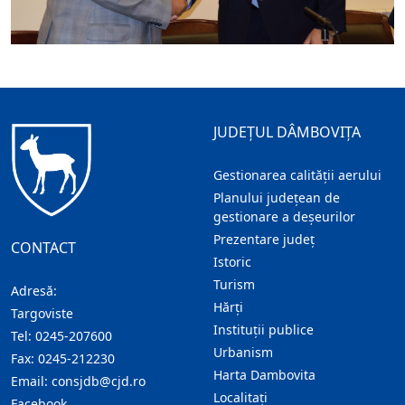
JUDEȚUL DÂMBOVIȚA
Gestionarea calității aerului
Planului județean de
gestionare a deșeurilor
Prezentare judeţ
CONTACT
Istoric
Turism
Adresă:
Hărţi
Targoviste
Instituţii publice
Tel:
0245-207600
Urbanism
Fax:
0245-212230
Harta Dambovita
Email:
consjdb@cjd.ro
Localitaţi
Facebook