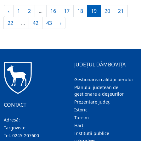
‹
1
2
...
16
17
18
19
20
21
22
...
42
43
›
JUDEȚUL DÂMBOVIȚA
Gestionarea calității aerului
Planului județean de
gestionare a deșeurilor
Prezentare judeţ
CONTACT
Istoric
Turism
Adresă:
Hărţi
Targoviste
Instituţii publice
Tel:
0245-207600