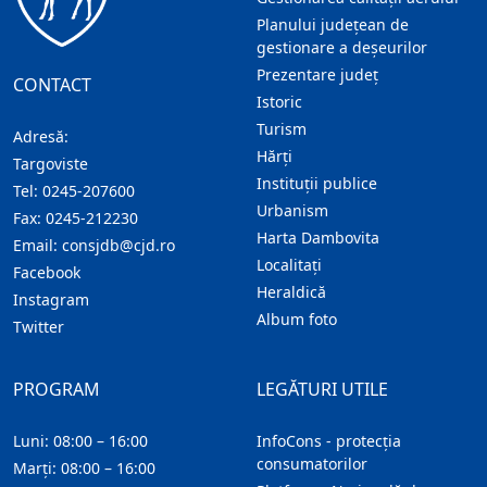
Planului județean de
gestionare a deșeurilor
Prezentare judeţ
CONTACT
Istoric
Turism
Adresă:
Hărţi
Targoviste
Instituţii publice
Tel:
0245-207600
Urbanism
Fax:
0245-212230
Harta Dambovita
Email:
consjdb@cjd.ro
Localitaţi
Facebook
Heraldică
Instagram
Album foto
Twitter
PROGRAM
LEGĂTURI UTILE
Luni: 08:00 – 16:00
InfoCons - protecția
consumatorilor
Marți: 08:00 – 16:00