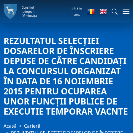
Consiliul
Intră în
Județean
cont
Dâmbovița
REZULTATUL SELECŢIEI
DOSARELOR DE ÎNSCRIERE
DEPUSE DE CĂTRE CANDIDAŢI
LA CONCURSUL ORGANIZAT
ÎN DATA DE 16 NOIEMBRIE
2015 PENTRU OCUPAREA
UNOR FUNCŢII PUBLICE DE
EXECUTIE TEMPORAR VACNTE
Acasă
Carieră