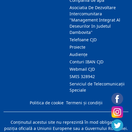
Compania de apa
Asociatia De Dezvoltare
Intercomunitara
"Management Integrat Al
Deseurilor In Judetul
Dambovita"
Telefoane CJD
Proiecte
Audienţe
Conturi IBAN CJD
Webmail CJD
SMIS 328942
Serviciul de Telecomunicații
Speciale
Politica de cookie
Termeni și condiții
Conţinutul acestui site nu reprezintă în mod obligatoriu
poziţia oficială a Uniunii Europene sau a Guvernului României.