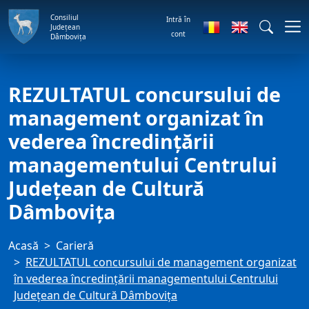
Consiliul
Intră în
Județean
cont
Dâmbovița
REZULTATUL concursului de
management organizat în
vederea încredinţării
managementului Centrului
Judeţean de Cultură
Dâmboviţa
Acasă
Carieră
REZULTATUL concursului de management organizat
în vederea încredinţării managementului Centrului
Judeţean de Cultură Dâmboviţa