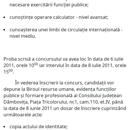
necesare exercitării funcţiei publice;
cunoştinţe operare calculator - nivel avansat;
cunoaşterea unei limbi de circulaţie internaţională -
nivel mediu.
Proba scrisă a concursului va avea loc în data de 6 iulie
00
2011, orele 10
iar interviul în data de 8 iulie 2011, orele
00
15
.
În vederea înscrierii la concurs, candidaţii vor
depune la Biroul resurse umane, evidenţa funcţiilor
publice şi formare profesională al Consiliului Judeţean
Dâmboviţa, Piaţa Tricolorului, nr.1, cam.110, et.IV, până
la data de 8 iunie 2011 un dosar de înscriere cuprinzând
următoarele acte:
copia actului de identitate;