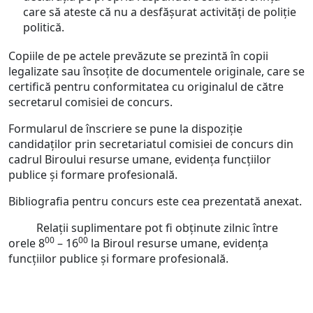
care să ateste că nu a desfăşurat activităţi de poliţie
politică.
Copiile de pe actele prevăzute se prezintă în copii
legalizate sau însoţite de documentele originale, care se
certifică pentru conformitatea cu originalul de către
secretarul comisiei de concurs.
Formularul de înscriere se pune la dispoziţie
candidaţilor prin secretariatul comisiei de concurs din
cadrul Biroului resurse umane, evidenţa funcţiilor
publice şi formare profesională.
Bibliografia pentru concurs este cea prezentată anexat.
Relaţii suplimentare pot fi obţinute zilnic între
00
00
orele 8
– 16
la Biroul resurse umane, evidenţa
funcţiilor publice şi formare profesională.