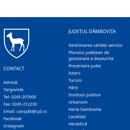
JUDEȚUL DÂMBOVIȚA
Gestionarea calității aerului
Planului județean de
gestionare a deșeurilor
Prezentare judeţ
CONTACT
Istoric
Turism
Adresă:
Hărţi
Targoviste
Instituţii publice
Tel:
0245-207600
Urbanism
Fax:
0245-212230
Harta Dambovita
Email:
consjdb@cjd.ro
Localitaţi
Facebook
Heraldică
Instagram