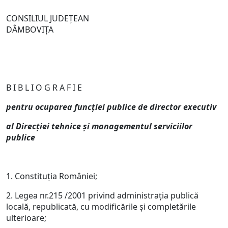
CONSILIUL JUDEŢEAN
DÂMBOVIŢA
B I B L I O G R A F I E
pentru ocuparea func
ţiei publice de director executiv
al Direcţiei tehnice şi managementul serviciilor
publice
1. Constituţia României;
2. Legea nr.215 /2001 privind administraţia publică
locală, republicată, cu modificările şi completările
ulterioare;