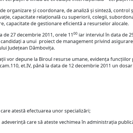
 de organizare şi coordonare, de analiză şi sinteză, control ş
ţie, capacitate relaţională cu superiorii, colegii, subordonaţ
re, capacitate de gestionare eficientă a resurselor alocale.
00
ta de 27 decembrie 2011, orele 11
iar interviul în data de 
e candidaţi a unui proiect de management privind asigurarea
liului Judeţean Dâmboviţa.
i vor depune la Biroul resurse umane, evidenţa funcţiilor pu
, cam.110, et.IV, până la data de 12 decembrie 2011 un dosa
e care atestă efectuarea unor specializări;
 adeverinţă care să ateste vechimea în administraţia public