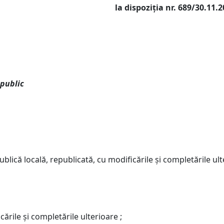
 nr. 689/30.11.201
 public
blică locală, republicată, cu modificările şi completările ult
ările şi completările ulterioare ;