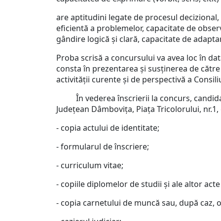
are aptitudini legate de procesul decizional,
eficientă a problemelor, capacitate de observa
gândire logică şi clară, capacitate de adapta
Proba scrisă a concursului va avea loc în da
consta în prezentarea şi susţinerea de cătr
activităţii curente şi de perspectivă a Consi
În vederea înscrierii la concurs, candidaţi
Judeţean Dâmboviţa, Piaţa Tricolorului, nr.1
- copia actului de identitate;
- formularul de înscriere;
- curriculum vitae;
- copiile diplomelor de studii şi ale altor act
- copia carnetului de muncă sau, după caz, o