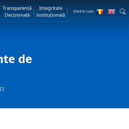
Transparență
Integritate
Intră în cont
Decizională
instituțională
nte de
1
11