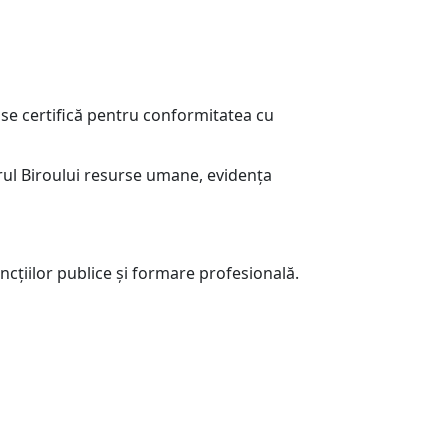
e se certifică pentru conformitatea cu
drul Biroului resurse umane, evidenţa
cţiilor publice şi formare profesională.