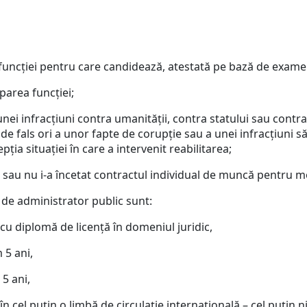
funcţiei pentru care candidează, atestată pe bază de examen
uparea funcţiei;
i infracţiuni contra umanităţii, contra statului sau contra a
, de fals ori a unor fapte de corupţie sau a unei infracţiuni s
ţia situaţiei în care a intervenit reabilitarea;
ă sau nu i-a încetat contractul individual de muncă pentru mot
 de administrator public sunt:
cu diplomă de licenţă în domeniul juridic,
 5 ani,
5 ani,
 în cel puţin o limbă de circulaţie internaţională – cel puţin 