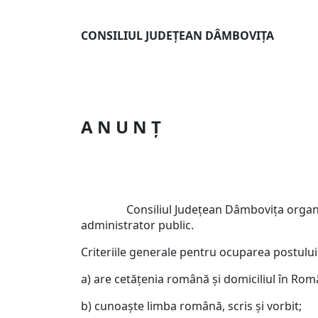
CONSILIUL JUDEŢ
EAN DÂMB
A N U N Ţ
Consiliul Judeţean Dâmboviţa organizează
administrator public.
Criteriile generale pentru ocuparea postului
a) are cetăţenia română şi domiciliul în Rom
b) cunoaşte limba română, scris şi vorbit;