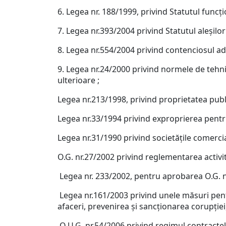
6. Legea nr. 188/1999, privind Statutul funcţi
7. Legea nr.393/2004 privind Statutul aleşilor 
8. Legea nr.554/2004 privind contenciosul adm
9. Legea nr.24/2000 privind normele de tehni
ulterioare ;
Legea nr.213/1998, privind proprietatea public
Legea nr.33/1994 privind exproprierea pentru
Legea nr.31/1990 privind societăţile comercia
O.G. nr.27/2002 privind reglementarea activită
Legea nr. 233/2002, pentru aprobarea O.G. nr.
Legea nr.161/2003 privind unele măsuri pentr
afaceri, prevenirea şi sancţionarea corupţiei,
O.U.G. nr.54/2006 privind regimul contractel