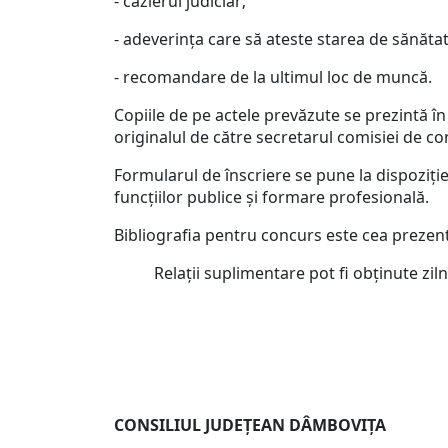
- cazierul judiciar;
- adeverinţa care să ateste starea de sănăt
- recomandare de la ultimul loc de muncă.
Copiile de pe actele prevăzute se prezintă în
originalul de către secretarul comisiei de co
Formularul de înscriere se pune la dispoziţi
funcţiilor publice şi formare profesională.
Bibliografia pentru concurs este cea prezen
Relaţii suplimentare pot fi obţinute zilnic
CONSILIUL JUDEŢEAN D