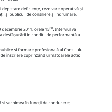
i depistare deficienţe, rezolvare operativă şi
ii şi publicul, de consiliere şi îndrumare,
00
29 decembrie 2011, orele 15
. Interviul va
 desfăşurării în condiţii de performanţă a
blice şi formare profesională al Consiliului
r de înscriere cuprinzând următoarele acte:
ă si vechimea în funcţii de conducere;