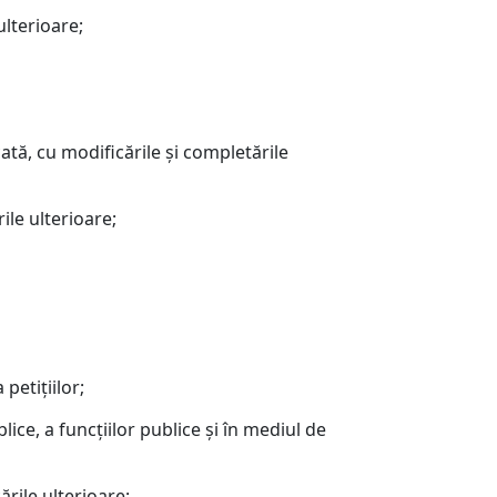
ulterioare;
tă, cu modificările şi completările
ile ulterioare;
petiţiilor;
ce, a funcţiilor publice şi în mediul de
rile ulterioare;