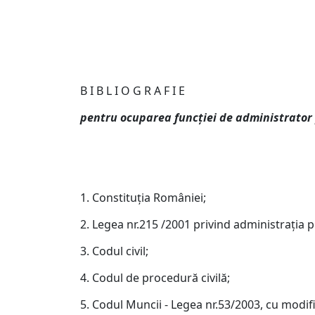
la dispoziţia
B I B L I O G R A F I E
pentru ocuparea funcţiei de administrator
1. Constituţia României;
2. Legea nr.215 /2001 privind administraţia pu
3. Codul civil;
4. Codul de procedură civilă;
5. Codul Muncii - Legea nr.53/2003, cu modific