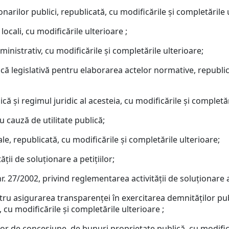
onarilor publici, republicată, cu modificările şi completările 
locali, cu modificările ulterioare ;
inistrativ, cu modificările şi completările ulterioare;
că legislativă pentru elaborarea actelor normative, republica
ă şi regimul juridic al acesteia, cu modificările şi completăr
 cauză de utilitate publică;
le, republicată, cu modificările şi completările ulterioare;
ţii de soluţionare a petiţiilor;
 27/2002, privind reglementarea activităţii de soluţionare a 
u asigurarea transparenţei în exercitarea demnităţilor publi
 cu modificările şi completările ulterioare ;
or de concesiune, de bunuri proprietate publică, cu modifică