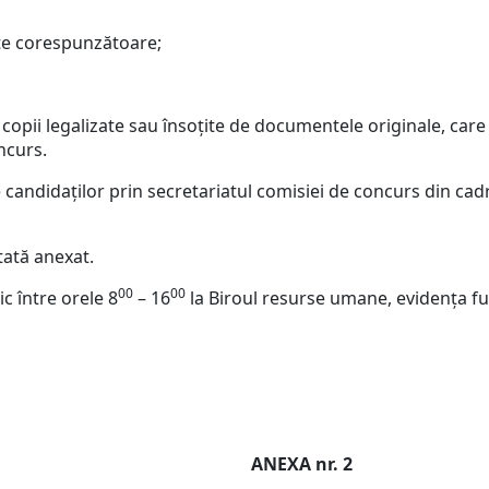
ate corespunzătoare;
 copii legalizate sau însoţite de documentele originale, car
ncurs.
e candidaţilor prin secretariatul comisiei de concurs din ca
tată anexat.
00
00
 între orele 8
– 16
la Biroul resurse umane, evidenţa fun
ÂMBOVIŢA ANEXA nr. 2