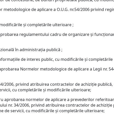
 metodologice de aplicare a O.U.G. nr.54/2006 privind reg
dificările şi completările ulterioare ;
obarea regulamentului cadru de organizare şi funcţionare a 
zională în administraţia publică ;
nformaţiile de interes public, cu modificările şi completările 
robarea Normelor metodologice de aplicare a Legii nr. 544/2
/2006, privind atribuirea contractelor de achiziţie publică,
vicii, cu completările şi modificările ulterioare;
u aprobarea normelor de aplicare a prevederilor referitoare 
i nr. 34/2006, privind atribuirea contractelor de achiziţie
ne de servicii, cu modificările şi completările ulterioare;