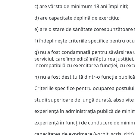
c) are vârsta de minimum 18 ani împliniţi;
d) are capacitate deplină de exerciţiu;
e) are o stare de sănătate corespunzătoare 
f) îndeplineşte criteriile specifice pentru oc
g) nu a fost condamnată pentru săvârşirea une
serviciul, care împiedică înfăptuirea justiţiei
incompatibilă cu exercitarea funcţiei, cu excep
h) nu a fost destituită dintr-o funcţie public
Criteriile specifice pentru ocuparea postului
studii superioare de lungă durată, absolvite 
experienţă în administraţia publică de minim
experienţă în funcţii de conducere de minim 
capacitatea de exprimare (vorbit, scris, citit)