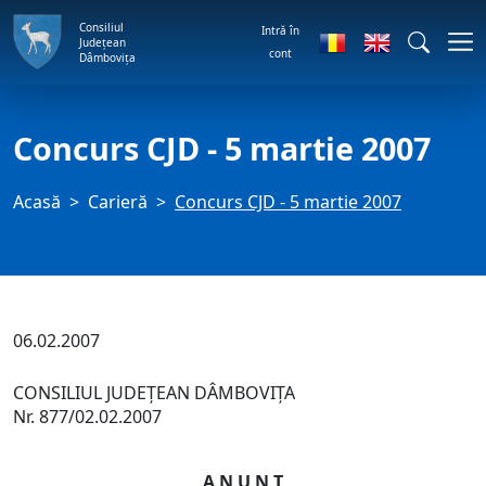
Consiliul
Intră în
Județean
cont
Dâmbovița
Concurs CJD - 5 martie 2007
Acasă
Carieră
Concurs CJD - 5 martie 2007
06.02.2007
CONSILIUL JUDEŢEAN DÂMBOVIŢA
Nr. 877/02.02.2007
A N U N Ţ