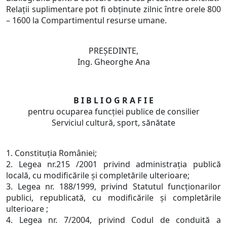
Relaţii suplimentare pot fi obţinute zilnic între orele 800
– 1600 la Compartimentul resurse umane.
PREŞEDINTE,
Ing. Gheorghe Ana
B I B L I O G R A F I E
pentru ocuparea funcţiei publice de consilier
Serviciul cultură, sport, sănătate
1. Constituţia României;
2. Legea nr.215 /2001 privind administraţia publică
locală, cu modificările şi completările ulterioare;
3. Legea nr. 188/1999, privind Statutul funcţionarilor
publici, republicată, cu modificările şi completările
ulterioare ;
4. Legea nr. 7/2004, privind Codul de conduită a