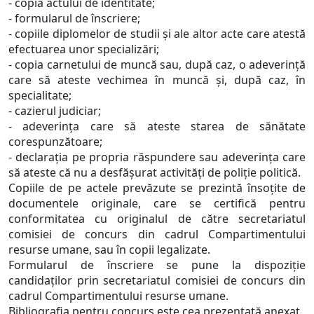
- copia actului de identitate;
- formularul de înscriere;
- copiile diplomelor de studii şi ale altor acte care atestă
efectuarea unor specializări;
- copia carnetului de muncă sau, după caz, o adeverinţă
care să ateste vechimea în muncă şi, după caz, în
specialitate;
- cazierul judiciar;
- adeverinţa care să ateste starea de sănătate
corespunzătoare;
- declaraţia pe propria răspundere sau adeverinţa care
să ateste că nu a desfăşurat activităţi de poliţie politică.
Copiile de pe actele prevăzute se prezintă însoţite de
documentele originale, care se certifică pentru
conformitatea cu originalul de către secretariatul
comisiei de concurs din cadrul Compartimentului
resurse umane, sau în copii legalizate.
Formularul de înscriere se pune la dispoziţie
candidaţilor prin secretariatul comisiei de concurs din
cadrul Compartimentului resurse umane.
Bibliografia pentru concurs este cea prezentată anexat.