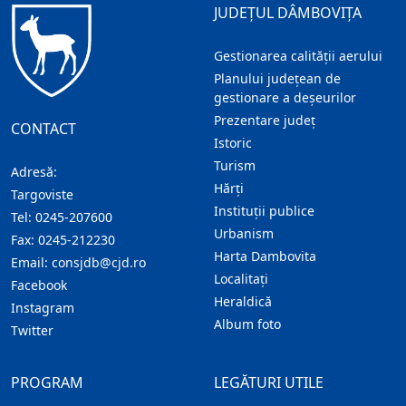
JUDEȚUL DÂMBOVIȚA
Gestionarea calității aerului
Planului județean de
gestionare a deșeurilor
Prezentare judeţ
CONTACT
Istoric
Turism
Adresă:
Hărţi
Targoviste
Instituţii publice
Tel:
0245-207600
Urbanism
Fax:
0245-212230
Harta Dambovita
Email:
consjdb@cjd.ro
Localitaţi
Facebook
Heraldică
Instagram
Album foto
Twitter
PROGRAM
LEGĂTURI UTILE