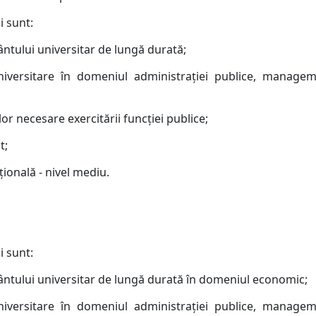
i sunt:
ântului universitar de lungă durată;
iversitare în domeniul administraţiei publice, manageme
or necesare exercitării funcţiei publice;
t;
ţională - nivel mediu.
i sunt:
mântului universitar de lungă durată în domeniul economic;
iversitare în domeniul administraţiei publice, manageme