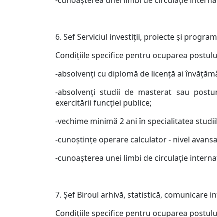
-cunoaşterea unei limbi de circulaţie interna
6. Sef Serviciul investiţii, proiecte şi prog
Condiţiile specifice pentru ocuparea postulu
-absolvenţi cu diplomă de licenţă ai învăţăm
-absolvenţi studii de masterat sau postun
exercitării funcţiei publice;
-vechime minimă 2 ani în specialitatea studiil
-cunoştinţe operare calculator - nivel avansa
-cunoaşterea unei limbi de circulaţie interna
7. Şef Biroul arhivă, statistică, comunicare i
Condiţiile specifice pentru ocuparea postulu