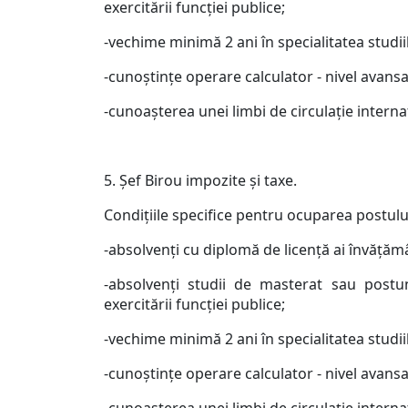
exercitării funcţiei publice;
-vechime minimă 2 ani în specialitatea studiil
-cunoştinţe operare calculator - nivel avansa
-cunoaşterea unei limbi de circulaţie interna
5. Şef Birou impozite şi taxe.
Condiţiile specifice pentru ocuparea postulu
-absolvenţi cu diplomă de licenţă ai învăţăm
-absolvenţi studii de masterat sau postun
exercitării funcţiei publice;
-vechime minimă 2 ani în specialitatea studiil
-cunoştinţe operare calculator - nivel avansa