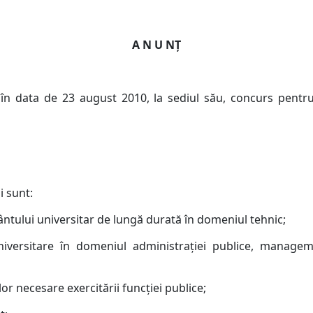
A N U NŢ
în data de 23 august 2010, la sediul său, concurs pentr
i sunt:
ântului universitar de lungă durată în domeniul tehnic;
iversitare în domeniul administraţiei publice, manageme
or necesare exercitării funcţiei publice;