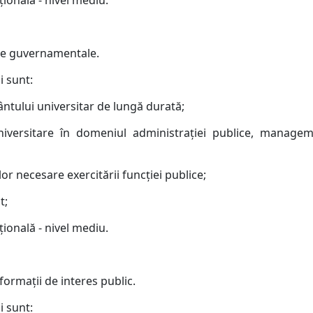
ţională - nivel mediu.
rame guvernamentale.
i sunt:
ântului universitar de lungă durată;
iversitare în domeniul administraţiei publice, manageme
or necesare exercitării funcţiei publice;
t;
ţională - nivel mediu.
nformaţii de interes public.
i sunt: