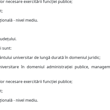
or necesare exercitării funcţiei publice;
t;
ţională - nivel mediu.
judeţului.
i sunt:
ântului universitar de lungă durată în domeniul juridic;
iversitare în domeniul administraţiei publice, manageme
or necesare exercitării funcţiei publice;
t;
ţională - nivel mediu.