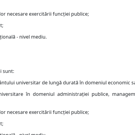
or necesare exercitării funcţiei publice;
t;
ţională - nivel mediu.
i sunt:
ântului universitar de lungă durată în domeniul economic sa
iversitare în domeniul administraţiei publice, manageme
or necesare exercitării funcţiei publice;
t;