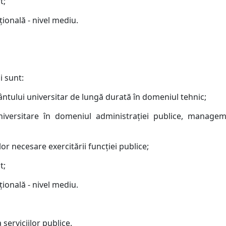
t;
ţională - nivel mediu.
i sunt:
ântului universitar de lungă durată în domeniul tehnic;
iversitare în domeniul administraţiei publice, manageme
or necesare exercitării funcţiei publice;
t;
ţională - nivel mediu.
 serviciilor publice.