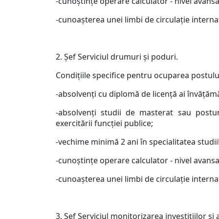
-cunoştinţe operare calculator - nivel avansa
-cunoaşterea unei limbi de circulaţie interna
2. Şef Serviciul drumuri şi poduri.
Condiţiile specifice pentru ocuparea postulu
-absolvenţi cu diplomă de licenţă ai învăţăm
-absolvenţi studii de masterat sau postun
exercitării funcţiei publice;
-vechime minimă 2 ani în specialitatea studiil
-cunoştinţe operare calculator - nivel avansa
-cunoaşterea unei limbi de circulaţie interna
3. Şef Serviciul monitorizarea investiţiilor şi a