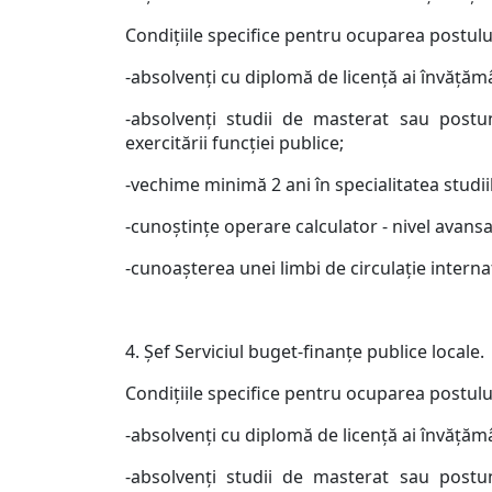
Condiţiile specifice pentru ocuparea postulu
-absolvenţi cu diplomă de licenţă ai învăţăm
-absolvenţi studii de masterat sau postun
exercitării funcţiei publice;
-vechime minimă 2 ani în specialitatea studiil
-cunoştinţe operare calculator - nivel avansa
-cunoaşterea unei limbi de circulaţie interna
4. Şef Serviciul buget-finanţe publice locale.
Condiţiile specifice pentru ocuparea postulu
-absolvenţi cu diplomă de licenţă ai învăţă
-absolvenţi studii de masterat sau postun