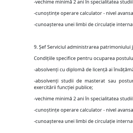
-vechime minimă 2 ani în specialitatea studiil
-cunoştinţe operare calculator - nivel avansa
-cunoaşterea unei limbi de circulaţie interna
9. Şef Serviciul administrarea patrimoniului 
Condiţiile specifice pentru ocuparea postulu
-absolvenţi cu diplomă de licenţă ai învăţăm
-absolvenţi studii de masterat sau postun
exercitării funcţiei publice;
-vechime minimă 2 ani în specialitatea studiil
-cunoştinţe operare calculator - nivel avansa
-cunoaşterea unei limbi de circulaţie interna