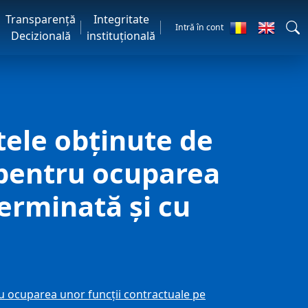
Transparență
Integritate
Intră în cont
Decizională
instituțională
tele obţinute de
 pentru ocuparea
erminată şi cu
ru ocuparea unor funcţii contractuale pe