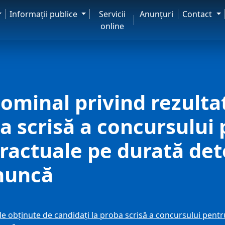
Informaţii publice
Servicii
Anunţuri
Contact
online
nominal privind rezulta
ba scrisă a concursului
tractuale pe durată det
 muncă
ele obţinute de candidaţi la proba scrisă a concursului pent