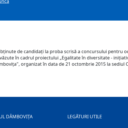
muncă
obţinute de candidaţi la proba scrisă a concursului pentru 
ute în cadrul proiectului „Egalitate în diversitate - iniţiati
âmboviţa", organizat în data de 21 octombrie 2015 la sediul
UL DÂMBOVIȚA
LEGĂTURI UTILE