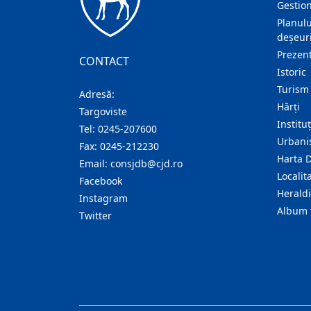
Gestion
Planulu
deșeuri
Prezent
CONTACT
Istoric
Turism
Adresă:
Hărţi
Targoviste
Institu
Tel:
0245-207600
Urban
Fax:
0245-212230
Harta 
Email:
consjdb@cjd.ro
Localita
Facebook
Herald
Instagram
Album 
Twitter