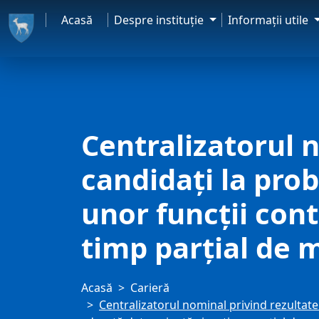
Acasă
Despre instituţie
Informaţii utile
Centralizatorul 
candidaţi la pro
unor funcţii con
timp parţial de
Acasă
Carieră
Centralizatorul nominal privind rezultat