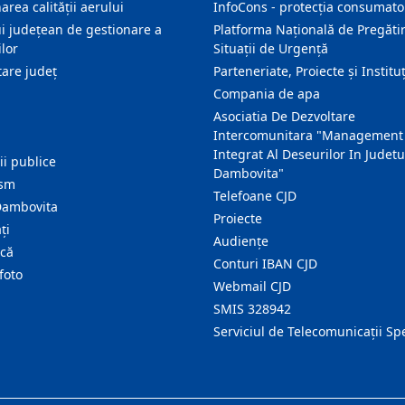
area calității aerului
InfoCons - protecția consumator
i județean de gestionare a
Platforma Națională de Pregătir
lor
Situații de Urgență
are judeţ
Parteneriate, Proiecte și Instituț
Compania de apa
Asociatia De Dezvoltare
Intercomunitara "Management
Integrat Al Deseurilor In Judetu
ţii publice
Dambovita"
ism
Telefoane CJD
Dambovita
Proiecte
ţi
Audienţe
ică
Conturi IBAN CJD
foto
Webmail CJD
SMIS 328942
Serviciul de Telecomunicații Sp