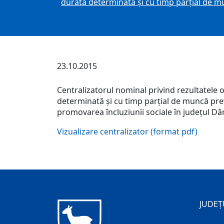
durată determinată şi cu timp parţial de 
23.10.2015
Centralizatorul nominal privind rezultatele 
determinată şi cu timp parţial de muncă prevăz
promovarea încluziunii sociale în judeţul D
Vizualizare centralizator (format pdf)
JUDEȚ