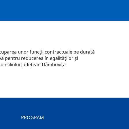
ocuparea unor funcţii contractuale pe durată
vă pentru reducerea în egalităţilor şi
 Consiliului Judeţean Dâmboviţa
PROGRAM