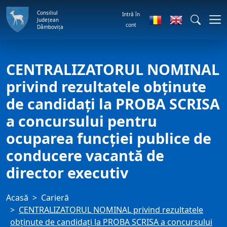
Consiliul
Intră în
Județean
cont
Dâmbovița
CENTRALIZATORUL NOMINAL
privind rezultatele obţinute
de candidaţi la PROBA SCRISA
a concursului pentru
ocuparea funcţiei publice de
conducere vacantă de
director executiv
Acasă
Carieră
CENTRALIZATORUL NOMINAL privind rezultatele
obţinute de candidaţi la PROBA SCRISA a concursului