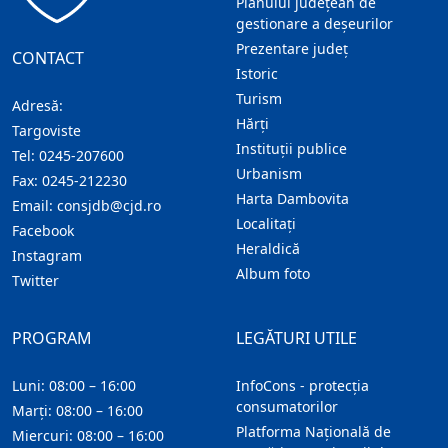
Planului județean de
gestionare a deșeurilor
Prezentare judeţ
CONTACT
Istoric
Turism
Adresă:
Hărţi
Targoviste
Instituţii publice
Tel:
0245-207600
Urbanism
Fax:
0245-212230
Harta Dambovita
Email:
consjdb@cjd.ro
Localitaţi
Facebook
Heraldică
Instagram
Album foto
Twitter
PROGRAM
LEGĂTURI UTILE
Luni: 08:00 – 16:00
InfoCons - protecția
consumatorilor
Marți: 08:00 – 16:00
Platforma Națională de
Miercuri: 08:00 – 16:00