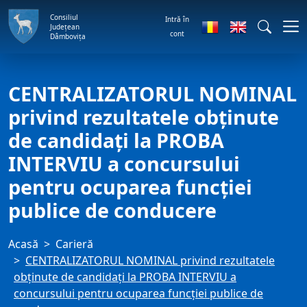
Consiliul
Intră în
Județean
cont
Dâmbovița
CENTRALIZATORUL NOMINAL
privind rezultatele obţinute
de candidaţi la PROBA
INTERVIU a concursului
pentru ocuparea funcţiei
publice de conducere
Acasă
Carieră
CENTRALIZATORUL NOMINAL privind rezultatele
obţinute de candidaţi la PROBA INTERVIU a
concursului pentru ocuparea funcţiei publice de