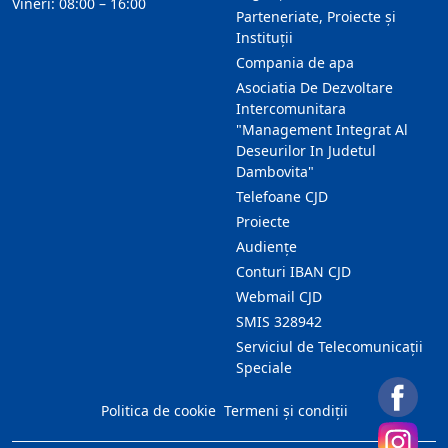
Vineri: 08:00 – 16:00
Parteneriate, Proiecte și
Instituții
Compania de apa
Asociatia De Dezvoltare
Intercomunitara
"Management Integrat Al
Deseurilor In Judetul
Dambovita"
Telefoane CJD
Proiecte
Audienţe
Conturi IBAN CJD
Webmail CJD
SMIS 328942
Serviciul de Telecomunicații
Speciale
Politica de cookie
Termeni și condiții