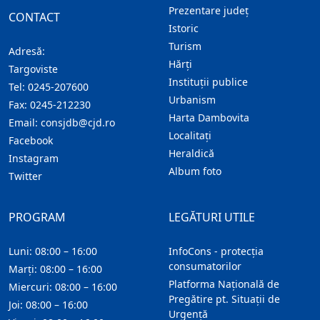
Prezentare judeţ
CONTACT
Istoric
Turism
Adresă:
Hărţi
Targoviste
Instituţii publice
Tel:
0245-207600
Urbanism
Fax:
0245-212230
Harta Dambovita
Email:
consjdb@cjd.ro
Localitaţi
Facebook
Heraldică
Instagram
Album foto
Twitter
PROGRAM
LEGĂTURI UTILE
Luni: 08:00 – 16:00
InfoCons - protecția
consumatorilor
Marți: 08:00 – 16:00
Platforma Națională de
Miercuri: 08:00 – 16:00
Pregătire pt. Situații de
Joi: 08:00 – 16:00
Urgență