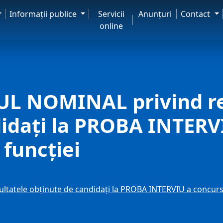
Informaţii publice
Servicii
Anunţuri
Contact
online
L NOMINAL privind re
idaţi la PROBA INTERV
funcţiei
atele obţinute de candidaţi la PROBA INTERVIU a concursu