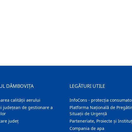
UL DÂMBOVIȚA
LEGĂTURI UTILE
area calității aerului
InfoCons - protecția consumator
i județean de gestionare a
Platforma Națională de Pregătir
lor
Situații de Urgență
are judeţ
Parteneriate, Proiecte și Instituț
Compania de apa