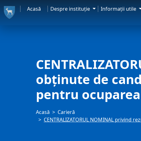
Acasă
Despre instituţie
Informaţii utile
CENTRALIZATORU
obţinute de cand
pentru ocuparea 
Acasă
Carieră
CENTRALIZATORUL NOMINAL privind rezult