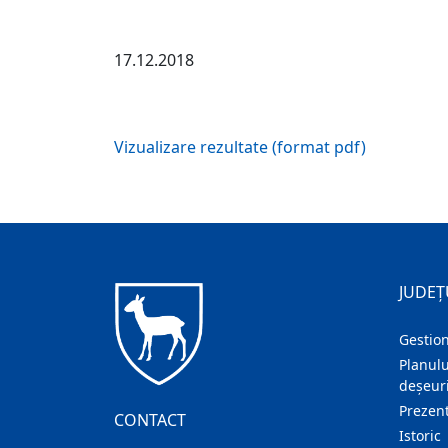
17.12.2018
Vizualizare rezultate (format pdf)
JUDEȚ
Gestion
Planulu
deșeuri
Prezent
CONTACT
Istoric