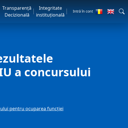
Transparență
Integritate
Intră în cont
Decizională
instituțională
zultatele
IU a concursului
lui pentru ocuparea funcţiei