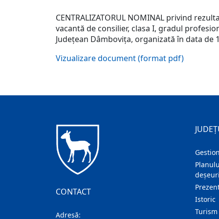
CENTRALIZATORUL NOMINAL privind rezultatel
vacantă de consilier, clasa I, gradul profesio
Judeţean Dâmboviţa, organizată în data de 
Vizualizare document (format pdf)
JUDEȚ
Gestion
Planulu
deșeuri
Prezent
CONTACT
Istoric
Turism
Adresă: