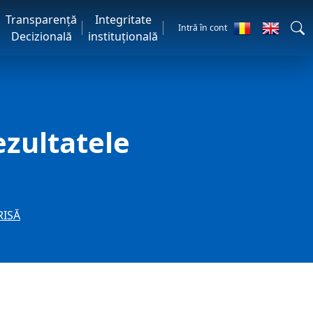
Transparență
Integritate
Intră în cont
Decizională
instituțională
zultatele
RISĂ