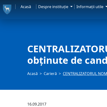
Acasă
Despre instituţie
Informaţii utile
CENTRALIZATORU
obţinute de can
Acasă
Carieră
CENTRALIZATORUL NOMINA
16.09.2017