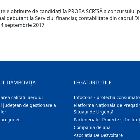
e obţinute de candidaţi Ia PROBA SCRISĂ a concursului pe
nal debutant la Serviciul financiar, contabilitate din cadrul 
14 septembrie 2017
UL DÂMBOVIȚA
LEGĂTURI UTILE
area calității aerului
InfoCons - protecția consumator
i județean de gestionare a
Platforma Națională de Pregătir
lor
Situații de Urgență
are judeţ
Parteneriate, Proiecte și Instituț
Compania de apa
Asociatia De Dezvoltare