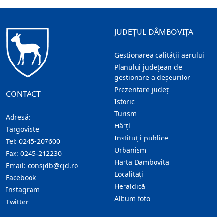
JUDEȚUL DÂMBOVIȚA
Gestionarea calității aerului
Planului județean de
gestionare a deșeurilor
Prezentare judeţ
CONTACT
Istoric
Turism
Adresă:
Hărţi
Targoviste
Instituţii publice
Tel:
0245-207600
Urbanism
Fax:
0245-212230
Harta Dambovita
Email:
consjdb@cjd.ro
Localitaţi
Facebook
Heraldică
Instagram
Album foto
Twitter