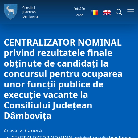
Consiliul
Intră în
Județean
cont
Dâmbovița
CENTRALIZATOR NOMINAL
privind rezultatele finale
obținute de candidați la
concursul pentru ocuparea
unor funcții publice de
execuție vacante la
Consiliului Județean
Dâmbovița
Acasă
Carieră