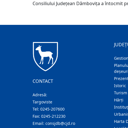
Consiliului Judeţean Dâmboviţa a întocmit p
JUDEȚ
Gestion
Planulu
deșeuri
Prezent
CONTACT
Istoric
Turism
Adresă:
Hărţi
Targoviste
Institu
Tel:
0245-207600
Urban
Fax:
0245-212230
Harta 
Email:
consjdb@cjd.ro