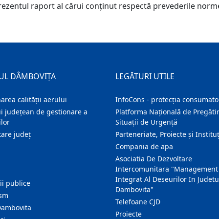
rezentul raport al cărui conţinut respectă prevederile norm
UL DÂMBOVIȚA
LEGĂTURI UTILE
area calității aerului
InfoCons - protecția consumator
i județean de gestionare a
Platforma Națională de Pregătir
lor
Situații de Urgență
are judeţ
Parteneriate, Proiecte și Instituț
Compania de apa
Asociatia De Dezvoltare
Intercomunitara "Management
Integrat Al Deseurilor In Judetu
ţii publice
Dambovita"
ism
Telefoane CJD
Dambovita
Proiecte