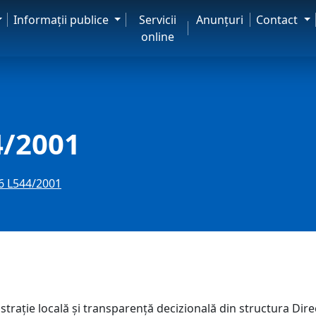
Informaţii publice
Servicii
Anunţuri
Contact
online
4/2001
6 L544/2001
traţie locală şi transparenţă decizională din structura Direc