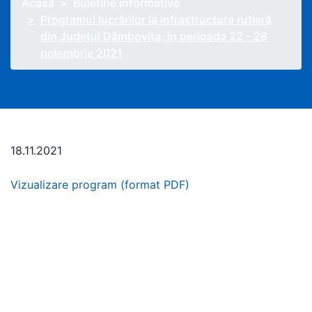
Acasă
Buletine informative
Programul lucrărilor la infrastructura rutieră
din Județul Dâmbovița, în perioada 22 - 26
noiembrie 2021
18.11.2021
Vizualizare program (format PDF)