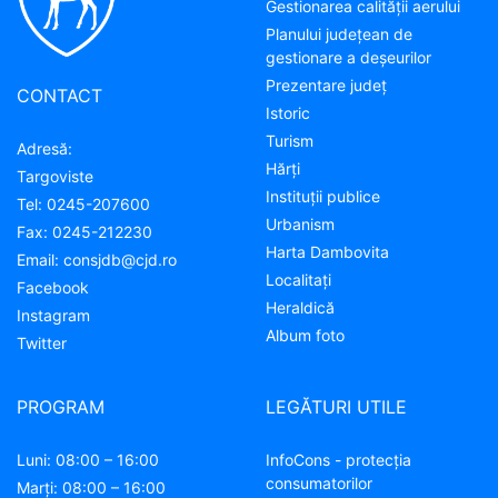
Gestionarea calității aerului
Planului județean de
gestionare a deșeurilor
Prezentare judeţ
CONTACT
Istoric
Turism
Adresă:
Hărţi
Targoviste
Instituţii publice
Tel:
0245-207600
Urbanism
Fax:
0245-212230
Harta Dambovita
Email:
consjdb@cjd.ro
Localitaţi
Facebook
Heraldică
Instagram
Album foto
Twitter
PROGRAM
LEGĂTURI UTILE
Luni: 08:00 – 16:00
InfoCons - protecția
consumatorilor
Marți: 08:00 – 16:00