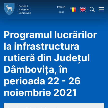
Consiliul
Intră în
Județean
cont
Dâmbovița
Programul lucrărilor
la infrastructura
rutieră din Județul
Dâmbovița, în
perioada 22 - 26
noiembrie 2021