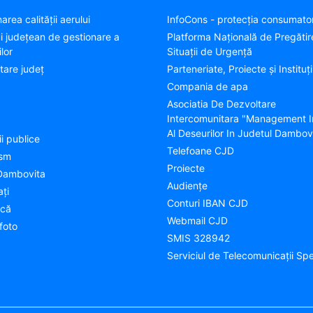
area calității aerului
InfoCons - protecția consumator
ui județean de gestionare a
Platforma Națională de Pregătir
lor
Situații de Urgență
tare judeţ
Parteneriate, Proiecte și Instituți
Compania de apa
Asociatia De Dezvoltare
Intercomunitara "Management I
Al Deseurilor In Judetul Dambov
ii publice
Telefoane CJD
ism
Proiecte
Dambovita
Audienţe
aţi
Conturi IBAN CJD
ică
Webmail CJD
foto
SMIS 328942
Serviciul de Telecomunicații Spe