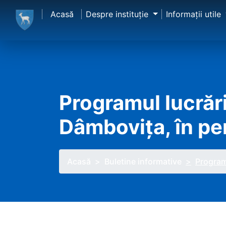
Acasă
Despre instituţie
Informaţii utile
Programul lucrări
Dâmbovița, în pe
Acasă
Buletine informative
Programu