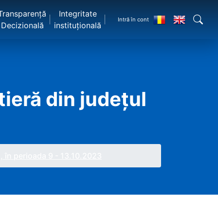
Transparență
Integritate
Intră în cont
Decizională
instituțională
tieră din județul
, în perioada 9 - 13.10.2023