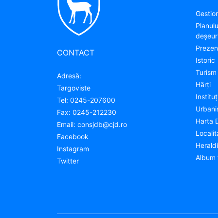
Gestion
Planul
deșeuri
Prezen
CONTACT
Istoric
Turism
Adresă:
Hărţi
Targoviste
Instituţ
Tel:
0245-207600
Urban
Fax:
0245-212230
Harta 
Email:
consjdb@cjd.ro
Localit
Facebook
Herald
Instagram
Album 
Twitter