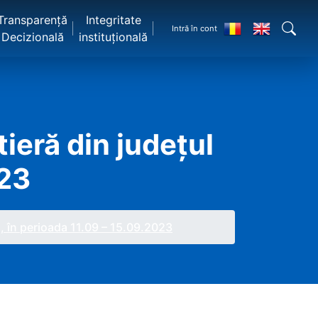
Transparență
Integritate
Intră în cont
Decizională
instituțională
tieră din județul
023
a, în perioada 11.09 – 15.09.2023