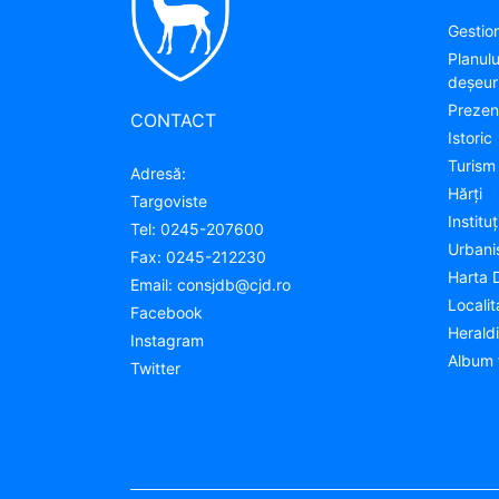
Gestion
Planul
deșeuri
Prezen
CONTACT
Istoric
Turism
Adresă:
Hărţi
Targoviste
Instituţ
Tel:
0245-207600
Urban
Fax:
0245-212230
Harta 
Email:
consjdb@cjd.ro
Localit
Facebook
Herald
Instagram
Album 
Twitter