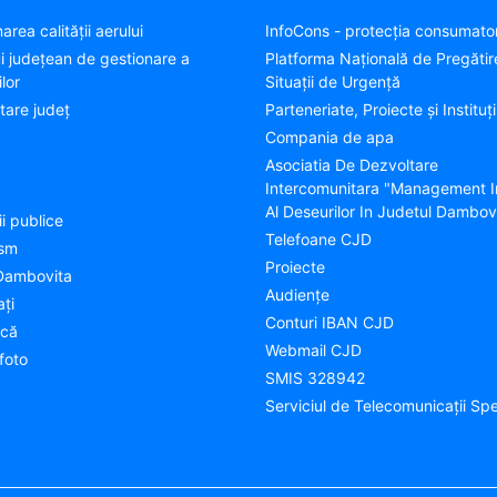
area calității aerului
InfoCons - protecția consumator
ui județean de gestionare a
Platforma Națională de Pregătir
lor
Situații de Urgență
tare judeţ
Parteneriate, Proiecte și Instituți
Compania de apa
Asociatia De Dezvoltare
Intercomunitara "Management I
Al Deseurilor In Judetul Dambov
ii publice
Telefoane CJD
ism
Proiecte
Dambovita
Audienţe
aţi
Conturi IBAN CJD
ică
Webmail CJD
foto
SMIS 328942
Serviciul de Telecomunicații Spe