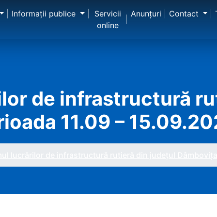
Informaţii publice
Servicii
Anunţuri
Contact
online
lor de infrastructură ru
rioada 11.09 – 15.09.2
l lucrărilor de infrastructură rutieră din județul Dâmboviț