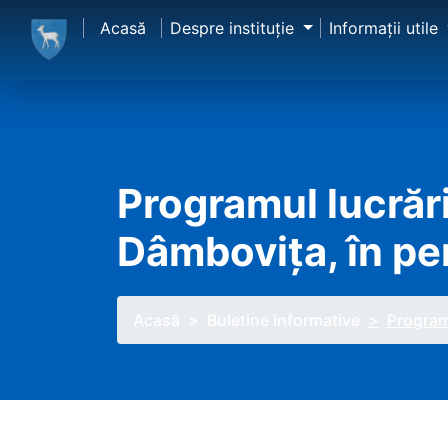
Acasă
Despre instituţie
Informaţii utile
Programul lucrări
Dâmbovița, în pe
Acasă
Buletine informative
Programu