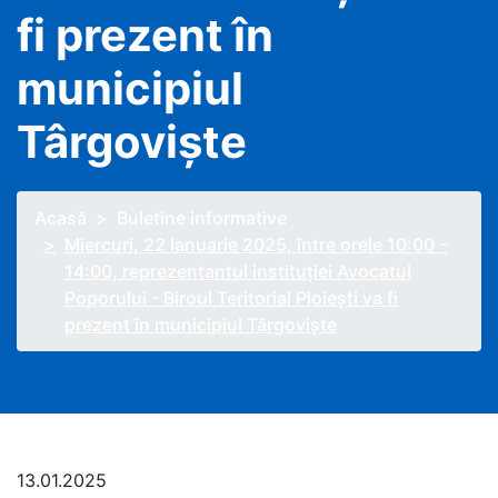
fi prezent în
municipiul
Târgovişte
Acasă
Buletine informative
Miercuri, 22 Ianuarie 2025, între orele 10:00 -
14:00, reprezentantul instituţiei Avocatul
Poporului - Biroul Teritorial Ploieşti va fi
prezent în municipiul Târgovişte
13.01.2025