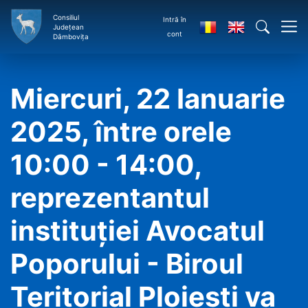
Consiliul
Intră în
Județean
cont
Dâmbovița
Miercuri, 22 Ianuarie
2025, între orele
10:00 - 14:00,
reprezentantul
instituţiei Avocatul
Poporului - Biroul
Teritorial Ploieşti va