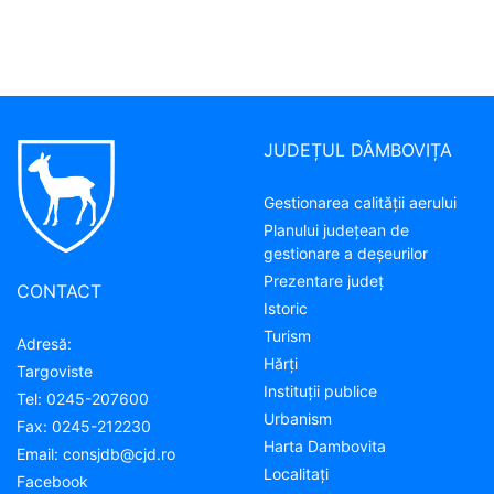
JUDEȚUL DÂMBOVIȚA
Gestionarea calității aerului
Planului județean de
gestionare a deșeurilor
Prezentare judeţ
CONTACT
Istoric
Turism
Adresă:
Hărţi
Targoviste
Instituţii publice
Tel:
0245-207600
Urbanism
Fax:
0245-212230
Harta Dambovita
Email:
consjdb@cjd.ro
Localitaţi
Facebook