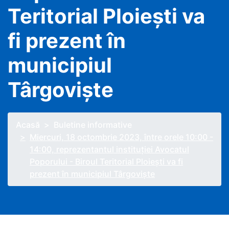
Teritorial Ploieşti va
fi prezent în
municipiul
Târgovişte
Acasă
Buletine informative
Miercuri, 18 octombrie 2023, între orele 10:00 -
14:00, reprezentantul instituţiei Avocatul
Poporului - Biroul Teritorial Ploieşti va fi
prezent în municipiul Târgovişte