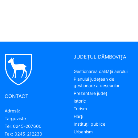
JUDEȚUL DÂMBOVIȚA
Gestionarea calității aerului
Planului județean de
gestionare a deșeurilor
Prezentare judeţ
CONTACT
Istoric
Turism
Adresă:
Hărţi
Targoviste
Instituţii publice
Tel:
0245-207600
Urbanism
Fax:
0245-212230