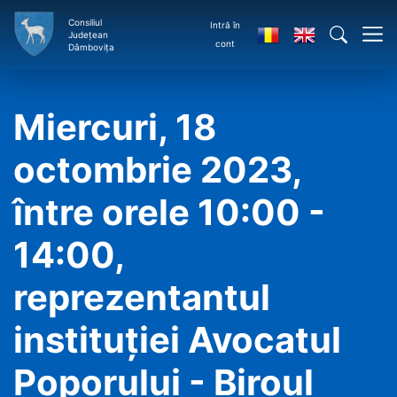
Consiliul
Intră în
Județean
cont
Dâmbovița
Miercuri, 18
octombrie 2023,
între orele 10:00 -
14:00,
reprezentantul
instituţiei Avocatul
Poporului - Biroul