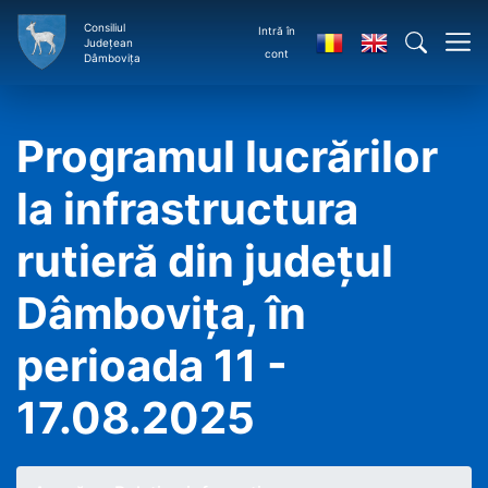
Consiliul
Intră în
Județean
cont
Dâmbovița
Programul lucrărilor
la infrastructura
rutieră din județul
Dâmbovița, în
perioada 11 -
17.08.2025