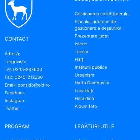
Gestionarea calității aerului
Planului județean de
gestionare a deșeurilor
Prezentare judeţ
CONTACT
Istoric
Turism
Adresă:
Hărţi
Targoviste
Instituţii publice
Tel:
0245-207600
Urbanism
Fax:
0245-212230
Harta Dambovita
Email:
consjdb@cjd.ro
Localitaţi
Facebook
Heraldică
Instagram
Album foto
Twitter
PROGRAM
LEGĂTURI UTILE