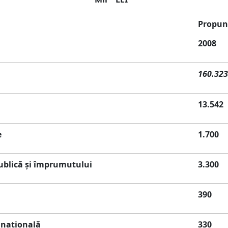
Propun
2008
160.323
13.542
e
1.700
 publică şi împrumutului
3.300
390
ă naţională
330