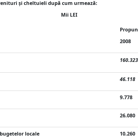
venituri şi cheltuieli după cum urmează:
 LEI
Propun
2008
160.323
46.118
9.778
26.080
 bugetelor locale
10.260