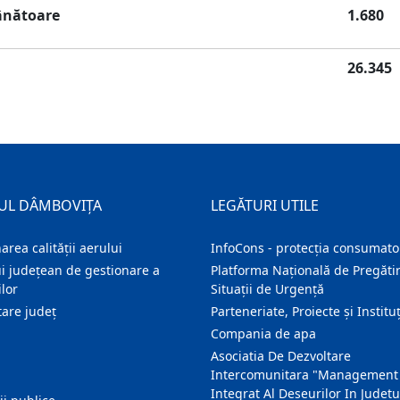
vânătoare
1.680
26.345
UL DÂMBOVIȚA
LEGĂTURI UTILE
area calității aerului
InfoCons - protecția consumator
i județean de gestionare a
Platforma Națională de Pregătir
lor
Situații de Urgență
are judeţ
Parteneriate, Proiecte și Instituț
Compania de apa
Asociatia De Dezvoltare
Intercomunitara "Management
Integrat Al Deseurilor In Judetu