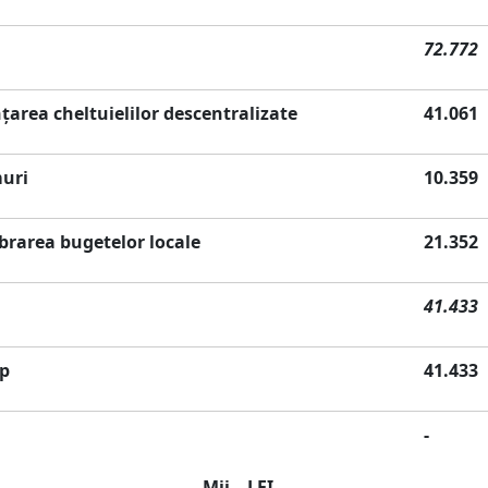
72.772
area cheltuielilor descentralizate
41.061
muri
10.359
brarea bugetelor locale
21.352
41.433
ap
41.433
-
 LEI