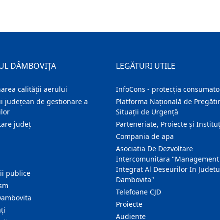
UL DÂMBOVIȚA
LEGĂTURI UTILE
area calității aerului
InfoCons - protecția consumator
i județean de gestionare a
Platforma Națională de Pregătir
lor
Situații de Urgență
are judeţ
Parteneriate, Proiecte și Instituț
Compania de apa
Asociatia De Dezvoltare
Intercomunitara "Management
Integrat Al Deseurilor In Judetu
ţii publice
Dambovita"
ism
Telefoane CJD
Dambovita
Proiecte
ţi
Audienţe