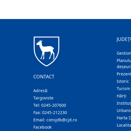
JUDEȚ
Gestion
Planulu
deșeuri
Prezent
CONTACT
Istoric
Turism
Adresă:
Hărţi
Targoviste
Institu
Tel:
0245-207600
Urban
Fax:
0245-212230
Harta 
Email:
consjdb@cjd.ro
Localita
Facebook