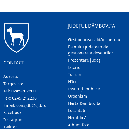
JUDEȚUL DÂMBOVIȚA
Gestionarea calității aerului
Planului județean de
gestionare a deșeurilor
Prezentare judeţ
CONTACT
Istoric
Turism
Adresă:
Hărţi
Targoviste
Instituţii publice
Tel:
0245-207600
Urbanism
Fax:
0245-212230
Harta Dambovita
Email:
consjdb@cjd.ro
Localitaţi
Facebook
Heraldică
Instagram
Album foto
Twitter