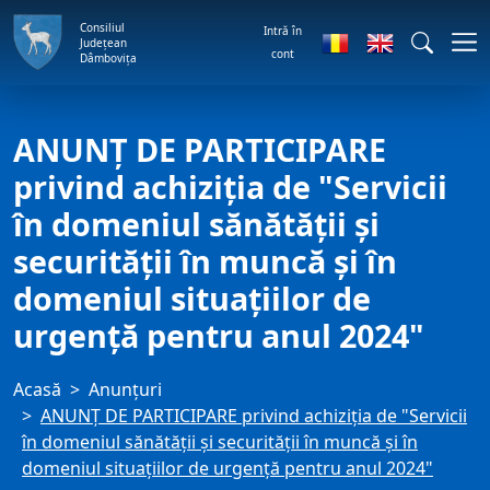
Consiliul
Intră în
Județean
cont
Dâmbovița
ANUNŢ DE PARTICIPARE
privind achiziţia de "Servicii
în domeniul sănătăţii şi
securităţii în muncă şi în
domeniul situaţiilor de
urgenţă pentru anul 2024"
Acasă
Anunţuri
ANUNŢ DE PARTICIPARE privind achiziţia de "Servicii
în domeniul sănătăţii şi securităţii în muncă şi în
domeniul situaţiilor de urgenţă pentru anul 2024"