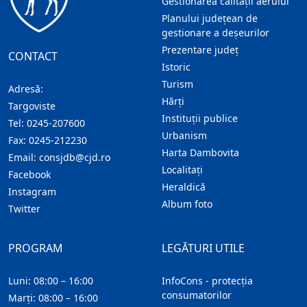
Gestionarea calității aerului
Planului județean de
gestionare a deșeurilor
Prezentare judeţ
CONTACT
Istoric
Turism
Adresă:
Hărţi
Targoviste
Instituţii publice
Tel:
0245-207600
Urbanism
Fax:
0245-212230
Harta Dambovita
Email:
consjdb@cjd.ro
Localitaţi
Facebook
Heraldică
Instagram
Album foto
Twitter
PROGRAM
LEGĂTURI UTILE
Luni: 08:00 – 16:00
InfoCons - protecția
consumatorilor
Marți: 08:00 – 16:00