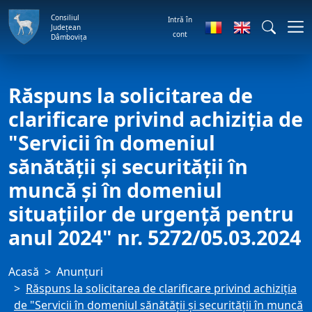
Consiliul
Intră în
Județean
cont
Dâmbovița
Răspuns la solicitarea de
clarificare privind achiziţia de
"Servicii în domeniul
sănătăţii şi securităţii în
muncă şi în domeniul
situaţiilor de urgenţă pentru
anul 2024" nr. 5272/05.03.2024
Acasă
Anunţuri
Răspuns la solicitarea de clarificare privind achiziţia
de "Servicii în domeniul sănătăţii şi securităţii în muncă