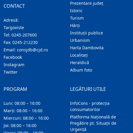
Prezentare judeţ
CONTACT
Istoric
Turism
Adresă:
Hărţi
Targoviste
Instituţii publice
Tel:
0245-207600
Urbanism
Fax:
0245-212230
Harta Dambovita
Email:
consjdb@cjd.ro
Localitaţi
Facebook
Heraldică
Instagram
Album foto
Twitter
PROGRAM
LEGĂTURI UTILE
Luni: 08:00 – 16:00
InfoCons - protecția
consumatorilor
Marți: 08:00 – 16:00
Platforma Națională de
Miercuri: 08:00 – 16:00
Pregătire pt. Situații de
Joi: 08:00 – 16:00
Urgență
Vineri: 08:00 – 16:00