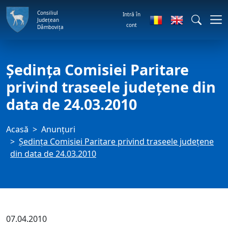
Consiliul
Intră în
Județean
cont
Dâmbovița
Şedinţa Comisiei Paritare
privind traseele judeţene din
data de 24.03.2010
Acasă
Anunţuri
Şedinţa Comisiei Paritare privind traseele judeţene
din data de 24.03.2010
07.04.2010