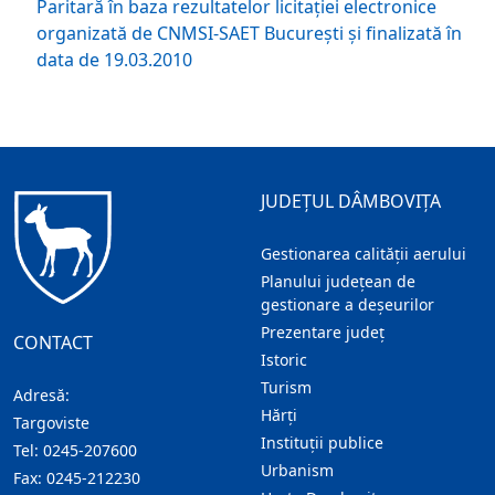
Paritară în baza rezultatelor licitaţiei electronice
organizată de CNMSI-SAET Bucureşti şi finalizată în
data de 19.03.2010
JUDEȚUL DÂMBOVIȚA
Gestionarea calității aerului
Planului județean de
gestionare a deșeurilor
Prezentare judeţ
CONTACT
Istoric
Turism
Adresă:
Hărţi
Targoviste
Instituţii publice
Tel:
0245-207600
Urbanism
Fax:
0245-212230