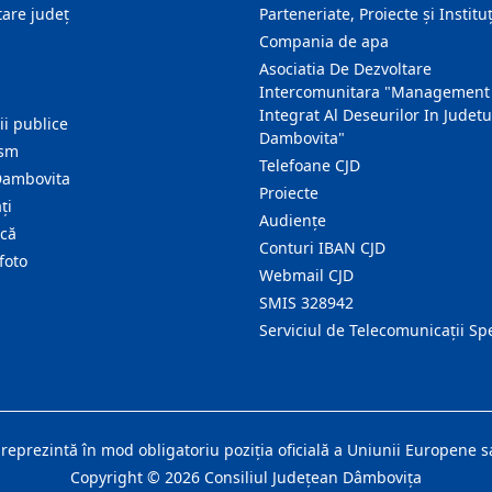
are judeţ
Parteneriate, Proiecte și Instituț
Compania de apa
Asociatia De Dezvoltare
Intercomunitara "Management
Integrat Al Deseurilor In Judetu
ţii publice
Dambovita"
ism
Telefoane CJD
Dambovita
Proiecte
ţi
Audienţe
ică
Conturi IBAN CJD
foto
Webmail CJD
SMIS 328942
Serviciul de Telecomunicații Sp
 reprezintă în mod obligatoriu poziţia oficială a Uniunii Europene
Copyright ©
2026
Consiliul Judeţean Dâmboviţa