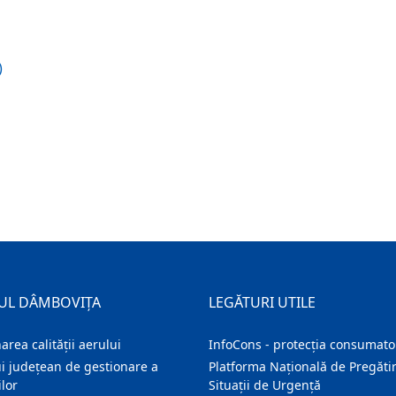
)
UL DÂMBOVIȚA
LEGĂTURI UTILE
area calității aerului
InfoCons - protecția consumator
i județean de gestionare a
Platforma Națională de Pregătir
lor
Situații de Urgență