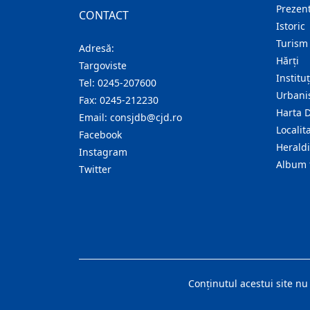
Prezent
CONTACT
Istoric
Turism
Adresă:
Hărţi
Targoviste
Institu
Tel:
0245-207600
Urban
Fax:
0245-212230
Harta 
Email:
consjdb@cjd.ro
Localita
Facebook
Herald
Instagram
Album 
Twitter
Conţinutul acestui site nu