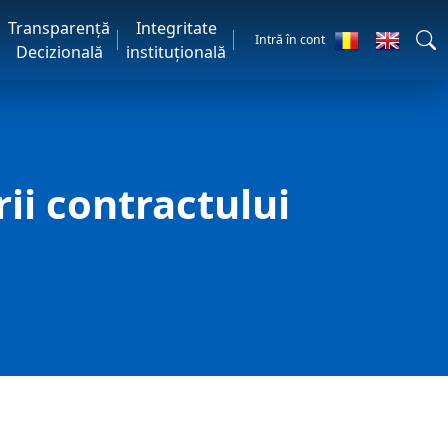
Transparență
Integritate
Intră în cont
Decizională
instituțională
ii contractului