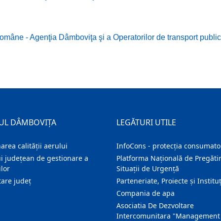
âne - Agenţia Dâmboviţa şi a Operatorilor de transport public d
UL DÂMBOVIȚA
LEGĂTURI UTILE
area calității aerului
InfoCons - protecția consumator
i județean de gestionare a
Platforma Națională de Pregătir
lor
Situații de Urgență
are judeţ
Parteneriate, Proiecte și Instituț
Compania de apa
Asociatia De Dezvoltare
Intercomunitara "Management