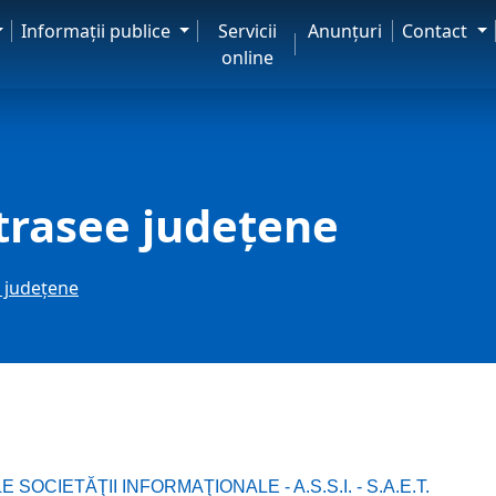
Informaţii publice
Servicii
Anunţuri
Contact
online
 trasee judeţene
e judeţene
 SOCIETĂŢII INFORMAŢIONALE - A.S.S.I. - S.A.E.T.