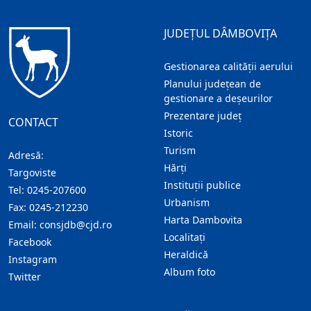
JUDEȚUL DÂMBOVIȚA
Gestionarea calității aerului
Planului județean de
gestionare a deșeurilor
Prezentare judeţ
CONTACT
Istoric
Turism
Adresă:
Hărţi
Targoviste
Instituţii publice
Tel:
0245-207600
Urbanism
Fax:
0245-212230
Harta Dambovita
Email:
consjdb@cjd.ro
Localitaţi
Facebook
Heraldică
Instagram
Album foto
Twitter