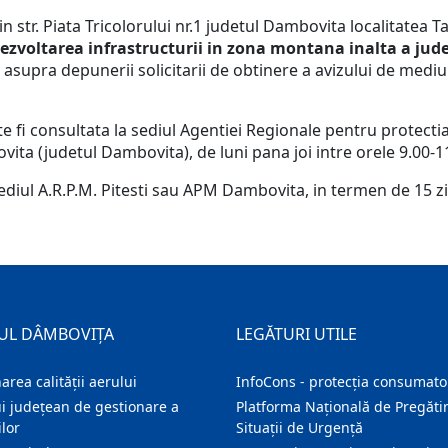
 str. Piata Tricolorului nr.1 judetul Dambovita localitatea T
ezvoltarea infrastructurii in zona montana inalta a ju
 asupra depunerii solicitarii de obtinere a avizului de med
i consultata la sediul Agentiei Regionale pentru protectia med
vita (judetul Dambovita), de luni pana joi intre orele 9.00-1
sediul A.R.P.M. Pitesti sau APM Dambovita, in termen de 15 zil
UL DÂMBOVIȚA
LEGĂTURI UTILE
area calității aerului
InfoCons - protecția consumator
i județean de gestionare a
Platforma Națională de Pregătir
lor
Situații de Urgență