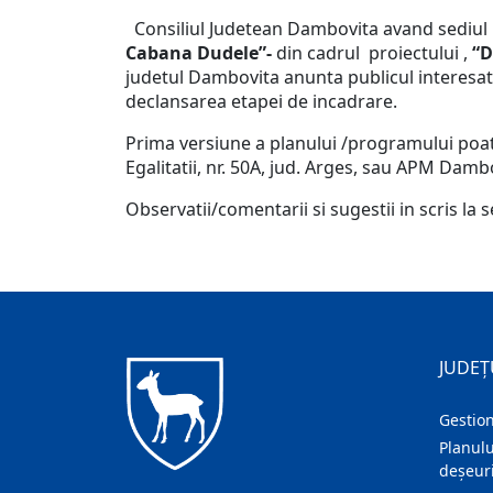
Consiliul Judetean Dambovita avand sediul in
Cabana Dudele”-
din cadrul proiectului ,
“D
judetul Dambovita anunta publicul interesat
declansarea etapei de incadrare.
Prima versiune a planului /programului poate f
Egalitatii, nr. 50A, jud. Arges, sau APM Dambo
Observatii/comentarii si sugestii in scris la 
JUDEȚ
Gestion
Planulu
deșeuri