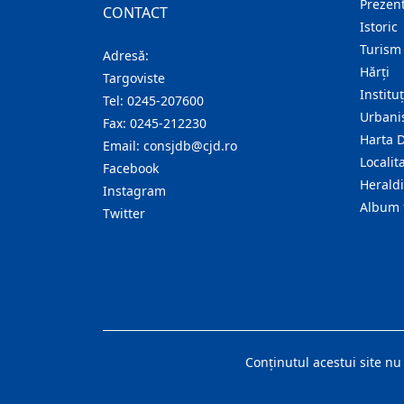
Prezent
CONTACT
Istoric
Turism
Adresă:
Hărţi
Targoviste
Institu
Tel:
0245-207600
Urban
Fax:
0245-212230
Harta 
Email:
consjdb@cjd.ro
Localita
Facebook
Herald
Instagram
Album 
Twitter
Conţinutul acestui site nu