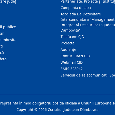
are judeţ
Parteneriate, Proiecte și Instituț
Compania de apa
Asociatia De Dezvoltare
Intercomunitara "Management
Integrat Al Deseurilor In Judetu
ţii publice
Dambovita"
ism
Telefoane CJD
Dambovita
Proiecte
ţi
Audienţe
ică
Conturi IBAN CJD
foto
Webmail CJD
SMIS 328942
Serviciul de Telecomunicații Sp
 reprezintă în mod obligatoriu poziţia oficială a Uniunii Europene
Copyright ©
2026
Consiliul Judeţean Dâmboviţa