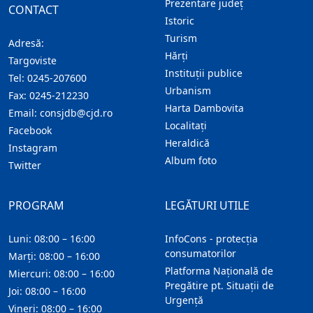
Prezentare judeţ
CONTACT
Istoric
Turism
Adresă:
Hărţi
Targoviste
Instituţii publice
Tel:
0245-207600
Urbanism
Fax:
0245-212230
Harta Dambovita
Email:
consjdb@cjd.ro
Localitaţi
Facebook
Heraldică
Instagram
Album foto
Twitter
PROGRAM
LEGĂTURI UTILE
Luni: 08:00 – 16:00
InfoCons - protecția
consumatorilor
Marți: 08:00 – 16:00
Platforma Națională de
Miercuri: 08:00 – 16:00
Pregătire pt. Situații de
Joi: 08:00 – 16:00
Urgență
Vineri: 08:00 – 16:00