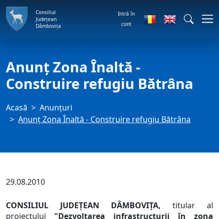
Consiliul
Intră în
Județean
cont
Dâmbovița
Anunţ Zona Înaltă -
Construire refugiu Bătrâna
Acasă
Anunţuri
Anunţ Zona Înaltă - Construire refugiu Bătrâna
29.08.2010
CONSILIUL JUDEŢEAN DÂMBOVIŢA,
titular al
proiectului
"Dezvoltarea infrastructurii în zona