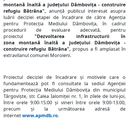
montană înaltă a judeţului Dâmboviţa - construire
refugiu Bătrâna",
anunţă publicul interesat asupra
luării deciziei etapei de încadrare de către Agenţia
pentru Protecţia Mediului Dâmboviţa, în cadrul
procedurii de evaluare adecvată, pentru
proiectul
"Dezvoltarea infrastructurii în
zona
montană înaltă a judeţului Dâmboviţa -
construire refugiu Bătrâna",
propus a fi amplasat în
extravilanul comunei Moroieni.
Proiectul deciziei de încadrare şi motivele care o
fundamentează pot fi consultate la sediul Agenţiei
pentru Protecţia Mediului Dâmboviţa din municipiul
Târgovişte, str. Calea Ialomiţei nr. 1, în zilele de luni-joi,
între orele 9:00-15:00 şi vineri între orele 9:00-13:00,
precum şi la următoarea adresă de
internet
www.apmdb.ro
.