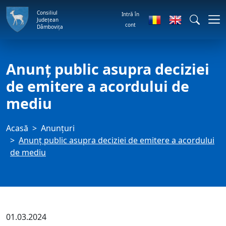
Consiliul
Intră în
Județean
cont
Dâmbovița
Anunţ public asupra deciziei
de emitere a acordului de
mediu
Acasă
Anunţuri
Anunţ public asupra deciziei de emitere a acordului
de mediu
01.03.2024