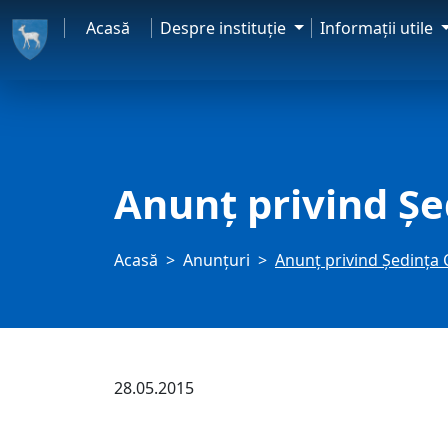
Acasă
Despre instituţie
Informaţii utile
Anunț privind Șed
Acasă
Anunţuri
Anunț privind Ședința C
28.05.2015