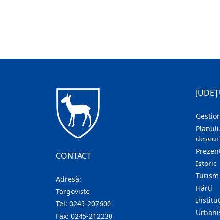
JUDEȚ
Gestion
Planulu
deșeuri
Prezent
CONTACT
Istoric
Turism
Adresă:
Hărţi
Targoviste
Institu
Tel:
0245-207600
Urban
Fax:
0245-212230