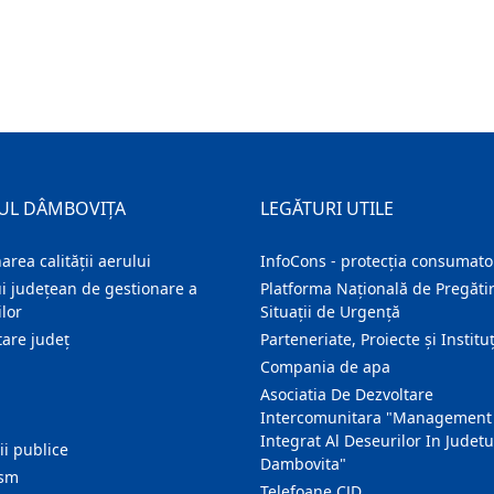
UL DÂMBOVIȚA
LEGĂTURI UTILE
area calității aerului
InfoCons - protecția consumator
i județean de gestionare a
Platforma Națională de Pregătir
lor
Situații de Urgență
are judeţ
Parteneriate, Proiecte și Instituț
Compania de apa
Asociatia De Dezvoltare
Intercomunitara "Management
Integrat Al Deseurilor In Judetu
ţii publice
Dambovita"
ism
Telefoane CJD