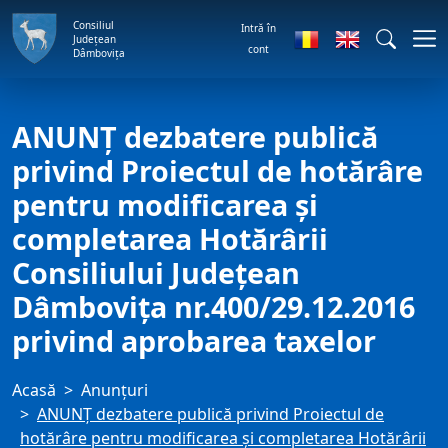
Consiliul
Intră în
Județean
cont
Dâmbovița
ANUNȚ dezbatere publică
privind Proiectul de hotărâre
pentru modificarea şi
completarea Hotărârii
Consiliului Judeţean
Dâmboviţa nr.400/29.12.2016
privind aprobarea taxelor
Acasă
Anunţuri
ANUNȚ dezbatere publică privind Proiectul de
hotărâre pentru modificarea şi completarea Hotărârii