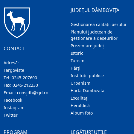
JUDEȚUL DÂMBOVIȚA
Gestionarea calității aerului
Planului județean de
gestionare a deșeurilor
Prezentare judeţ
CONTACT
Istoric
Turism
Adresă:
Hărţi
Targoviste
Instituţii publice
Tel:
0245-207600
Urbanism
Fax:
0245-212230
Harta Dambovita
Email:
consjdb@cjd.ro
Localitaţi
Facebook
Heraldică
Instagram
Album foto
Twitter
PROGRAM
LEGĂTURI UTILE