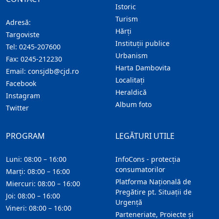
Istoric
Turism
Adresă:
Hărţi
Targoviste
Instituţii publice
Tel:
0245-207600
Urbanism
Fax:
0245-212230
Harta Dambovita
Email:
consjdb@cjd.ro
Localitaţi
Facebook
Heraldică
Instagram
Album foto
Twitter
PROGRAM
LEGĂTURI UTILE
Luni: 08:00 – 16:00
InfoCons - protecția
consumatorilor
Marți: 08:00 – 16:00
Platforma Națională de
Miercuri: 08:00 – 16:00
Pregătire pt. Situații de
Joi: 08:00 – 16:00
Urgență
Vineri: 08:00 – 16:00
Parteneriate, Proiecte și