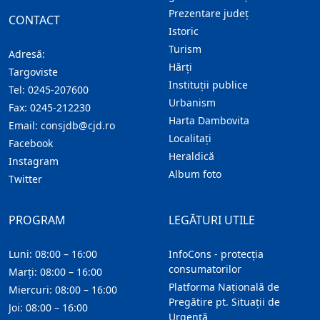
Prezentare judeţ
CONTACT
Istoric
Turism
Adresă:
Hărţi
Targoviste
Instituţii publice
Tel:
0245-207600
Urbanism
Fax:
0245-212230
Harta Dambovita
Email:
consjdb@cjd.ro
Localitaţi
Facebook
Heraldică
Instagram
Album foto
Twitter
PROGRAM
LEGĂTURI UTILE
Luni: 08:00 – 16:00
InfoCons - protecția
consumatorilor
Marți: 08:00 – 16:00
Platforma Națională de
Miercuri: 08:00 – 16:00
Pregătire pt. Situații de
Joi: 08:00 – 16:00
Urgență