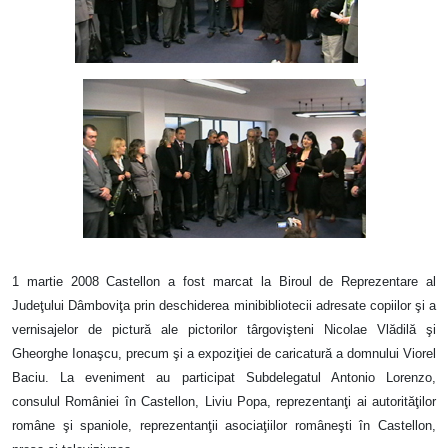
1 martie 2008 Castellon a fost marcat la Biroul de Reprezentare al
Judeţului Dâmboviţa prin deschiderea minibibliotecii adresate copiilor şi a
vernisajelor de pictură ale pictorilor târgovişteni Nicolae Vlădilă şi
Gheorghe Ionaşcu, precum şi a expoziţiei de caricatură a domnului Viorel
Baciu. La eveniment au participat Subdelegatul Antonio Lorenzo,
consulul României în Castellon, Liviu Popa, reprezentanţi ai autorităţilor
române şi spaniole, reprezentanţii asociaţiilor româneşti în Castellon,