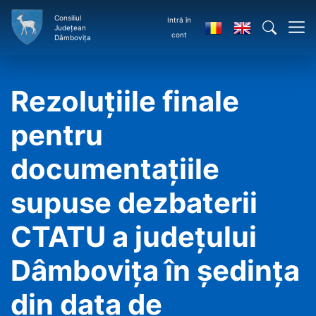
Consiliul
Intră în
Județean
cont
Dâmbovița
Rezoluțiile finale
pentru
documentațiile
supuse dezbaterii
CTATU a județului
Dâmbovița în ședința
din data de