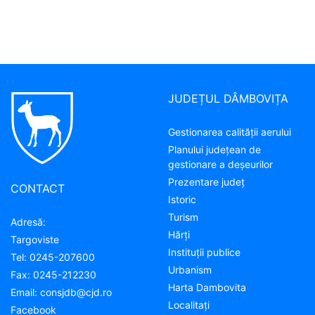
JUDEȚUL DÂMBOVIȚA
Gestionarea calității aerului
Planului județean de
gestionare a deșeurilor
Prezentare judeţ
CONTACT
Istoric
Turism
Adresă:
Hărţi
Targoviste
Instituţii publice
Tel:
0245-207600
Urbanism
Fax:
0245-212230
Harta Dambovita
Email:
consjdb@cjd.ro
Localitaţi
Facebook