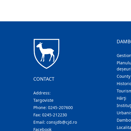
DAMB
Gestion
Planulu
deșeuri
County
CONTACT
Histori
Touris
Address:
Hărţi
Targoviste
Institu
Phone:
0245-207600
Urban
Fax:
0245-212230
Dambov
Email:
consjdb@cjd.ro
Localita
Facebook