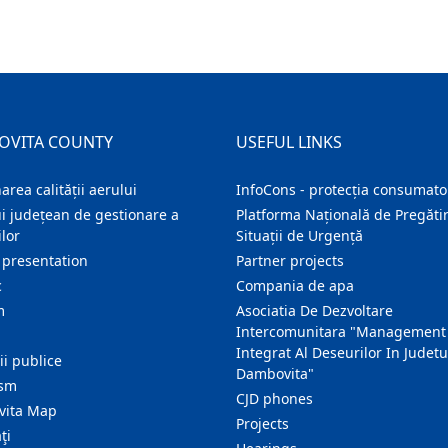
OVITA COUNTY
USEFUL LINKS
area calității aerului
InfoCons - protecția consumator
i județean de gestionare a
Platforma Națională de Pregătir
lor
Situații de Urgență
 presentation
Partner projects
c
Compania de apa
m
Asociatia De Dezvoltare
Intercomunitara "Management
Integrat Al Deseurilor In Judetu
ţii publice
Dambovita"
ism
CJD phones
ita Map
Projects
ţi