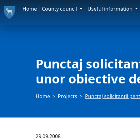
Home
County council
Useful information
Punctaj solicita
unor obiective de
Home
Projects
Punctaj solicitantii pe
29.09.2008