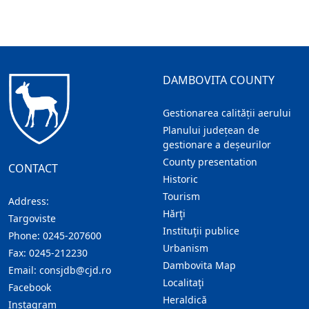
DAMBOVITA COUNTY
Gestionarea calității aerului
Planului județean de
gestionare a deșeurilor
County presentation
CONTACT
Historic
Tourism
Address:
Hărţi
Targoviste
Instituţii publice
Phone:
0245-207600
Urbanism
Fax:
0245-212230
Dambovita Map
Email:
consjdb@cjd.ro
Localitaţi
Facebook
Heraldică
Instagram