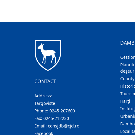
DAMB
Gestion
Planulu
deșeuri
County
CONTACT
Histori
Touris
Address:
Hărţi
Targoviste
Institu
Phone:
0245-207600
Urban
Fax:
0245-212230
Dambov
Email:
consjdb@cjd.ro
Localita
Facebook