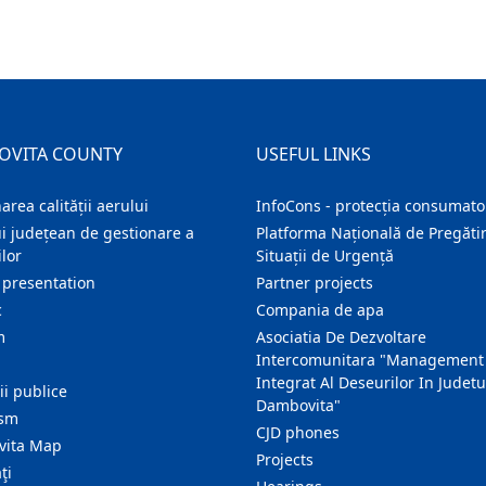
OVITA COUNTY
USEFUL LINKS
area calității aerului
InfoCons - protecția consumator
i județean de gestionare a
Platforma Națională de Pregătir
lor
Situații de Urgență
 presentation
Partner projects
c
Compania de apa
m
Asociatia De Dezvoltare
Intercomunitara "Management
Integrat Al Deseurilor In Judetu
ţii publice
Dambovita"
ism
CJD phones
ita Map
Projects
ţi